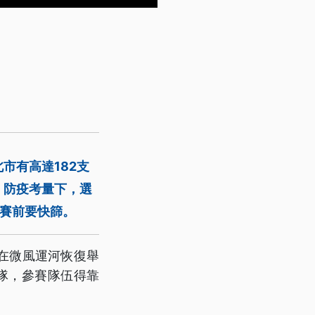
市有高達182支
，防疫考量下，選
賽前要快篩。
在微風運河恢復舉
隊，參賽隊伍得靠