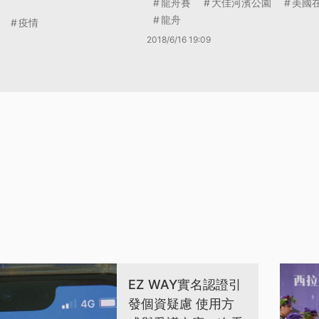
龍舟賽
大佳河濱公園
美國
龍舟
疫情
2018/6/16 19:09
EZ WAY實名認證引
發個資疑慮 使用方