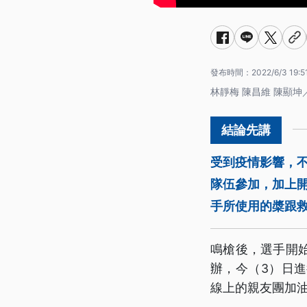
發布時間：
2022/6/3 19:5
林靜梅 陳昌維 陳顯坤
受到疫情影響，不
隊伍參加，加上
手所使用的槳跟
鳴槍後，選手開
辦，今（3）日
線上的親友團加