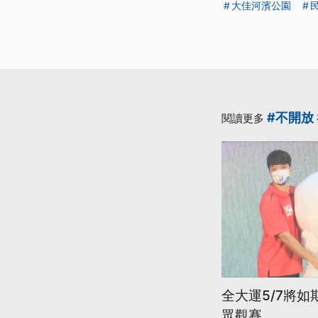
大佳河濱公園
#不開放
閱讀更多
全大運5/7將如
眾觀賽