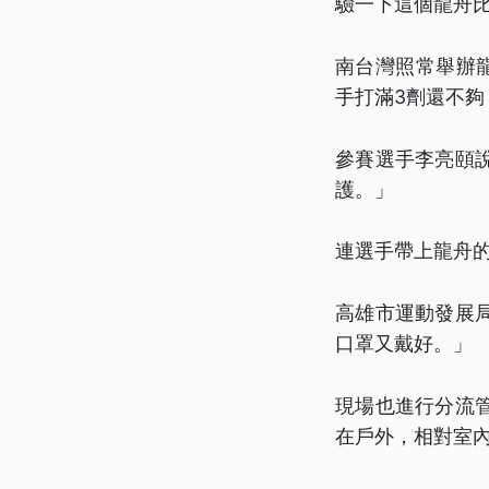
驗一下這個龍舟
南台灣照常舉辦
手打滿3劑還不夠
參賽選手李亮頤
護。」
連選手帶上龍舟
高雄市運動發展
口罩又戴好。」
現場也進行分流
在戶外，相對室