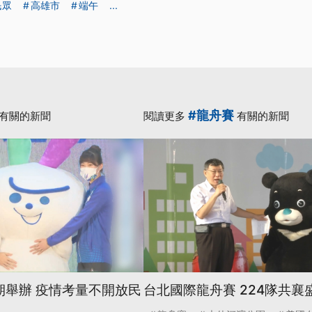
民眾
高雄市
端午
...
#龍舟賽
有關的新聞
閱讀更多
有關的新聞
期舉辦 疫情考量不開放民
台北國際龍舟賽 224隊共襄