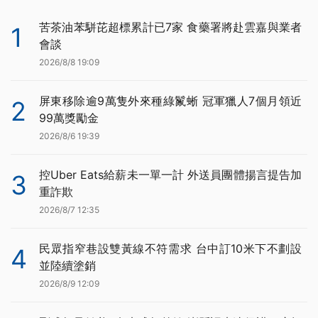
苦茶油苯駢芘超標累計已7家 食藥署將赴雲嘉與業者
1
會談
2026/8/8 19:09
屏東移除逾9萬隻外來種綠鬣蜥 冠軍獵人7個月領近
2
99萬獎勵金
2026/8/6 19:39
控Uber Eats給薪未一單一計 外送員團體揚言提告加
3
重詐欺
2026/8/7 12:35
民眾指窄巷設雙黃線不符需求 台中訂10米下不劃設
4
並陸續塗銷
2026/8/9 12:09