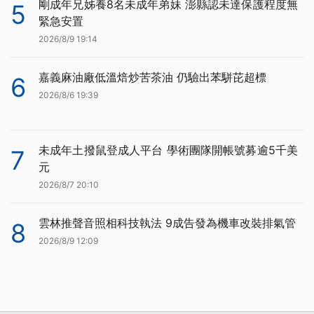
剛成年兄姊養8名未成年弟妹 澎縣認未達保護程度無
5
緊急安置
2026/8/9 19:14
嘉義麻油廠低溫焙炒苦茶油 仍驗出苯駢芘超標
6
2026/8/6 19:39
未成年土撥鼠登成人平台 學術團隊開帳號募逾5千美
7
元
2026/8/7 20:10
雲林推聲音照相科技執法 9成告發為機車改裝排氣管
8
2026/8/9 12:09