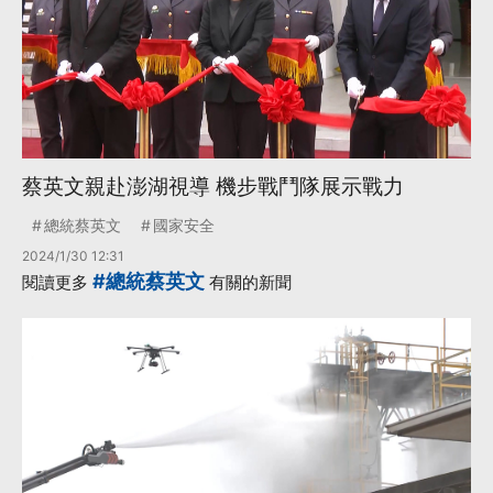
蔡英文親赴澎湖視導 機步戰鬥隊展示戰力
總統蔡英文
國家安全
2024/1/30 12:31
#總統蔡英文
閱讀更多
有關的新聞