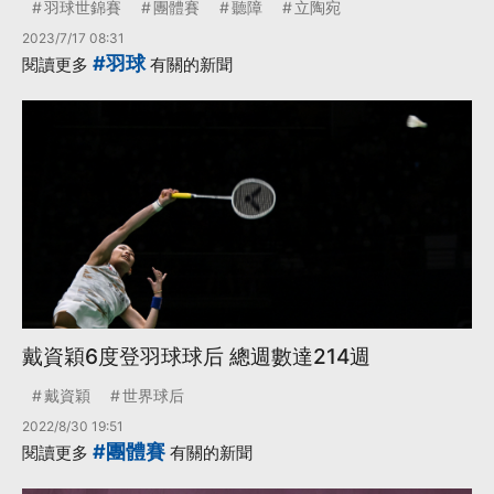
羽球世錦賽
團體賽
聽障
立陶宛
2023/7/17 08:31
#羽球
閱讀更多
有關的新聞
戴資穎6度登羽球球后 總週數達214週
戴資穎
世界球后
2022/8/30 19:51
#團體賽
閱讀更多
有關的新聞