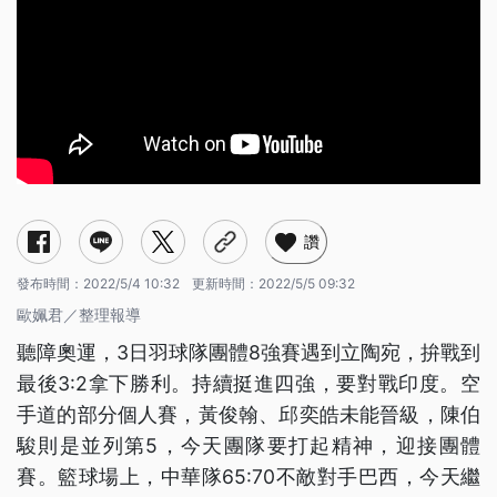
讚
發布時間：
2022/5/4 10:32
更新時間：
2022/5/5 09:32
歐姵君／整理報導
聽障奧運，3日羽球隊團體8強賽遇到立陶宛，拚戰到
最後3:2拿下勝利。持續挺進四強，要對戰印度。空
手道的部分個人賽，黃俊翰、邱奕皓未能晉級，陳伯
駿則是並列第5，今天團隊要打起精神，迎接團體
賽。籃球場上，中華隊65:70不敵對手巴西，今天繼