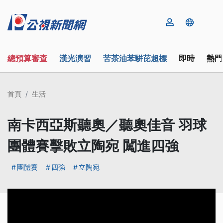
總預算審查
漢光演習
苦茶油苯駢芘超標
即時
熱門
首頁
生活
南卡西亞斯聽奧／聽奧佳音 羽球
團體賽擊敗立陶宛 闖進四強
團體賽
四強
立陶宛