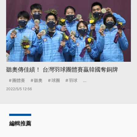
聽奧傳佳績！ 台灣羽球團體賽贏韓國奪銅牌
團體賽
聽奧
球團
羽球
...
2022/5/5 12:56
編輯推薦