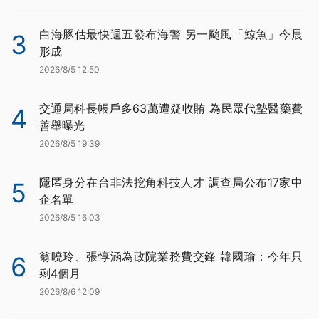
白海豚估最快週五發布海警 另一颱風「鯨魚」今晨
3
形成
2026/8/5 12:50
交通局科長帳戶多63萬遭疑收賄 為民眾代墊醫藥費
4
善舉曝光
2026/8/5 19:39
隱匿身分在台非法挖角科技人才 調查局公布17家中
5
企名單
2026/8/5 16:03
翁曉玲、張惇涵為政院業務費交鋒 韓國瑜：今年只
6
剩4個月
2026/8/6 12:09