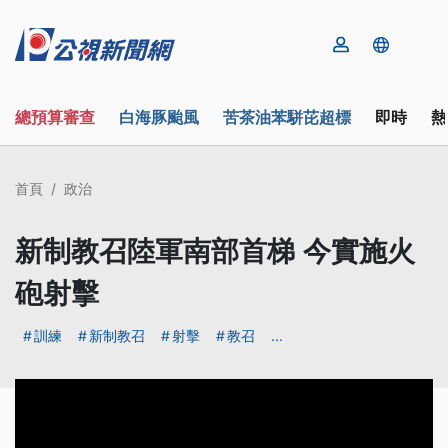
總預算審查
白海豚颱風
苦茶油苯駢芘超標
即時
熱
首頁
政治
新制教召陸軍南部首梯 今實施火
砲射擊
訓練
新制教召
射擊
教召
...