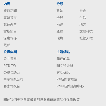
內容
分類
即時新聞
政治
社會
專題策展
全球
生活
數位敘事
兩岸
地方
當期節目
產經
文教科技
深度報導
環境
社福人權
觀點
公廣集團
主題網站
公共電視
我們的島
PTS TW
獨立特派員
公視台語台
有話好說
中華電視公司
P#新聞實驗室
客家電視台
PNN新聞議題中心
關於我們
更正啟事
最新消息
服務條款
隱私權保護政策