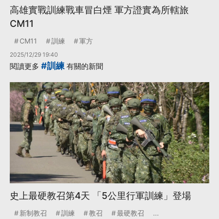
高雄實戰訓練戰車冒白煙 軍方證實為所轄旅
CM11
CM11
訓練
軍方
2025/12/29 19:40
#訓練
閱讀更多
有關的新聞
史上最硬教召第4天 「5公里行軍訓練」登場
新制教召
訓練
教召
最硬教召
...