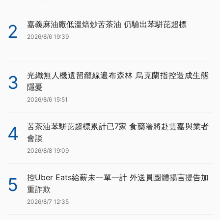
嘉義麻油廠低溫焙炒苦茶油 仍驗出苯駢芘超標
2
2026/8/6 19:39
光纖無人機遺留纜線遍布森林 烏克蘭指控造成生態
3
隱憂
2026/8/6 15:51
苦茶油苯駢芘超標累計已7家 食藥署將赴雲嘉與業者
4
會談
2026/8/8 19:09
控Uber Eats給薪未一單一計 外送員團體揚言提告加
5
重詐欺
2026/8/7 12:35