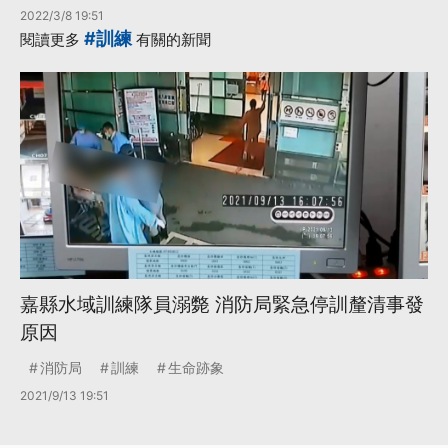
2022/3/8 19:51
#訓練
閱讀更多
有關的新聞
嘉縣水域訓練隊員溺斃 消防局緊急停訓釐清事發
原因
消防局
訓練
生命跡象
2021/9/13 19:51