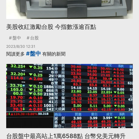
美股收紅激勵台股 今指數漲逾百點
盤中
台股
2023/8/30 12:31
#盤中
閱讀更多
有關的新聞
台股盤中最高站上1萬6588點 台幣兌美元轉升