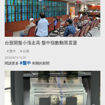
台股開盤小漲走高 盤中指數翻黑震盪
盤中
台股
2023/9/13 12:31
#盤中
閱讀更多
有關的新聞