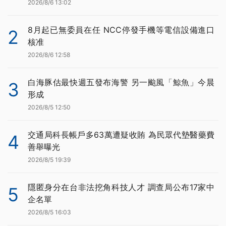
2026/8/6 13:02
8月起已無委員在任 NCC停發手機等電信設備進口
2
核准
2026/8/6 12:58
白海豚估最快週五發布海警 另一颱風「鯨魚」今晨
3
形成
2026/8/5 12:50
交通局科長帳戶多63萬遭疑收賄 為民眾代墊醫藥費
4
善舉曝光
2026/8/5 19:39
隱匿身分在台非法挖角科技人才 調查局公布17家中
5
企名單
2026/8/5 16:03