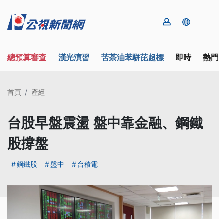
總預算審查
漢光演習
苦茶油苯駢芘超標
即時
熱門
首頁
產經
台股早盤震盪 盤中靠金融、鋼鐵
股撐盤
鋼鐵股
盤中
台積電