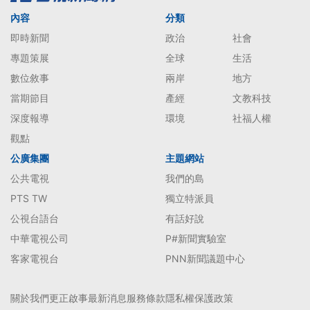
內容
分類
即時新聞
政治
社會
專題策展
全球
生活
數位敘事
兩岸
地方
當期節目
產經
文教科技
深度報導
環境
社福人權
觀點
公廣集團
主題網站
公共電視
我們的島
PTS TW
獨立特派員
公視台語台
有話好說
中華電視公司
P#新聞實驗室
客家電視台
PNN新聞議題中心
關於我們
更正啟事
最新消息
服務條款
隱私權保護政策