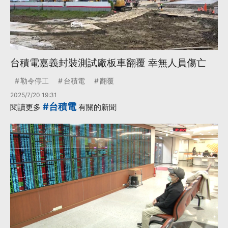
台積電嘉義封裝測試廠板車翻覆 幸無人員傷亡
勒令停工
台積電
翻覆
2025/7/20 19:31
#台積電
閱讀更多
有關的新聞