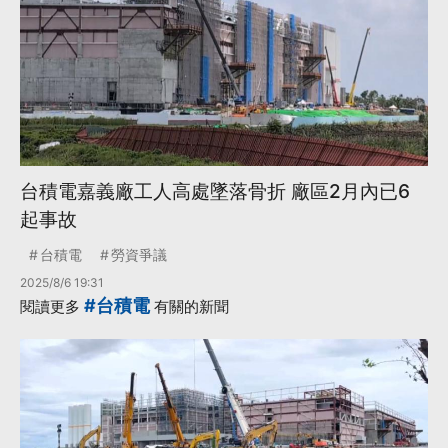
台積電嘉義廠工人高處墜落骨折 廠區2月內已6
起事故
台積電
勞資爭議
2025/8/6 19:31
#台積電
閱讀更多
有關的新聞