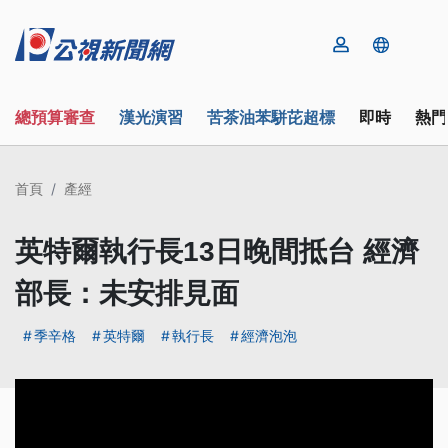
總預算審查
漢光演習
苦茶油苯駢芘超標
即時
熱門
首頁
產經
英特爾執行長13日晚間抵台 經濟
部長：未安排見面
季辛格
英特爾
執行長
經濟泡泡