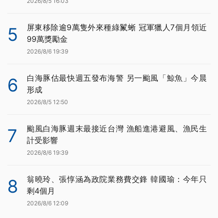
2026/8/5 16:03
屏東移除逾9萬隻外來種綠鬣蜥 冠軍獵人7個月領近
5
99萬獎勵金
2026/8/6 19:39
白海豚估最快週五發布海警 另一颱風「鯨魚」今晨
6
形成
2026/8/5 12:50
颱風白海豚週末最接近台灣 漁船進港避風、漁民生
7
計受影響
2026/8/6 19:39
翁曉玲、張惇涵為政院業務費交鋒 韓國瑜：今年只
8
剩4個月
2026/8/6 12:09