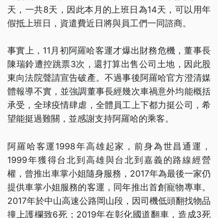
天，一共8天，因此本月的上班日為14天，可以用年
假抵上班日，資遣費近日將與員工們一同諮商。
事實上，11月初阿羅哈客運才爆出財務危機，董事長
陳瑞鈴遭控跳票3次，還打算出售公司土地，因此股
東向法院聲請宣告破產。不過事後阿羅哈官方澄清媒
體報導不實，並強調董事長經幾次車禍意外均能概括
承受，全球疫情肆虐，全體員工上下都力挺公司，希
望能挺過難關，並感謝支持阿羅哈的乘客。
阿羅哈客運1998年高雄起家，前身為世昌通運，
1999年獲得台北到高雄與台北到嘉義的路線經營
權，曾推出車掌小姐隨身服務，2017年為最後一家仍
提供車掌小姐服務的客運，同年推出首創寵物專車。
2017年於中山高速公路岡山段，因司機低頭翻找物品
撞上護欄致6死；2019年在彰化國道翻車，造成3死