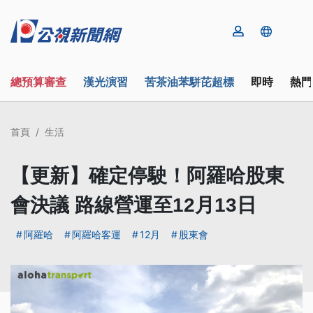
總預算審查
漢光演習
苦茶油苯駢芘超標
即時
熱門
首頁
生活
【更新】確定停駛！阿羅哈股東
會決議 路線營運至12月13日
阿羅哈
阿羅哈客運
12月
股東會