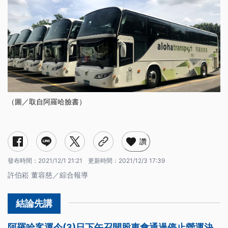
（圖／取自阿羅哈臉書）
讚
發布時間：
2021/12/1 21:21
更新時間：
2021/12/3 17:39
許伯崧 董容慈／綜合報導
阿羅哈客運今(3)日下午召開股東會通過停止營運決