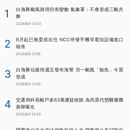
白海豚颱風路徑仍有變數 氣象署：不會形成三颱共
1
舞
2026/8/6 13:02
8月起已無委員在任 NCC停發手機等電信設備進口
2
核准
2026/8/6 12:58
白海豚估最快週五發布海警 另一颱風「鯨魚」今晨
3
形成
2026/8/5 12:50
交通局科長帳戶多63萬遭疑收賄 為民眾代墊醫藥費
4
善舉曝光
2026/8/5 19:39
隱匿身分在台非法挖角科技人才 調查局公布17家中