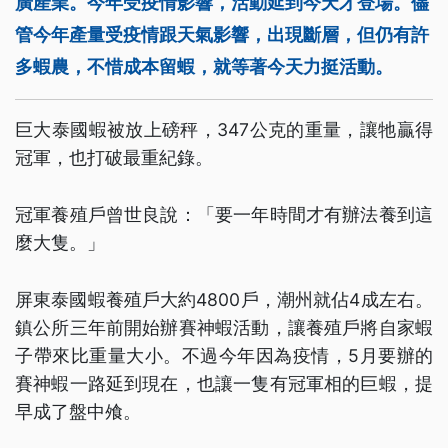
廣產業。今年受疫情影響，活動延到今天才登場。儘
管今年產量受疫情跟天氣影響，出現斷層，但仍有許
多蝦農，不惜成本留蝦，就等著今天力挺活動。
巨大泰國蝦被放上磅秤，347公克的重量，讓牠贏得
冠軍，也打破最重紀錄。
冠軍養殖戶曾世良說：「要一年時間才有辦法養到這
麼大隻。」
屏東泰國蝦養殖戶大約4800戶，潮州就佔4成左右。
鎮公所三年前開始辦賽神蝦活動，讓養殖戶將自家蝦
子帶來比重量大小。不過今年因為疫情，5月要辦的
賽神蝦一路延到現在，也讓一隻有冠軍相的巨蝦，提
早成了盤中飧。