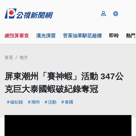
總預算審查
漢光演習
苦茶油苯駢芘超標
即時
熱門
首頁
地方
屏東潮州「賽神蝦」活動 347公
克巨大泰國蝦破紀錄奪冠
破紀錄
潮州
活動
泰國