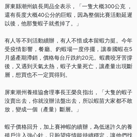
屏東縣潮州鎮長周品全表示，「一隻大概300公克 ，
還有長度大概40公分的巨蝦，因為整個比賽活動延遲
以後，他那隻蝦子就煮掉了。」
有人等不到活動續辦，有人不惜成本留蝦力挺。今年
受疫情影響，餐廳、釣蝦場一度停擺，讓泰國蝦在5
月盛產期滯銷，價格每台斤跌約20元。蝦農咬牙苦撐
後，又遇到天氣太熱，蝦子大量死亡，讓產量出現斷
層，想買也不一定買得到。
屏東潮州養殖協會理事長王榮良指出，「大隻的蝦子
沒賣出去，你就沒辦法盤出去，所以蝦苗大家都不敢
放，變成一個（產量）斷層。」
蝦子價格回升，加上賽神蝦的續辦，為低迷許久的養
殖戶注入強心針，只盼望疫情能持續穩定，讓他們找