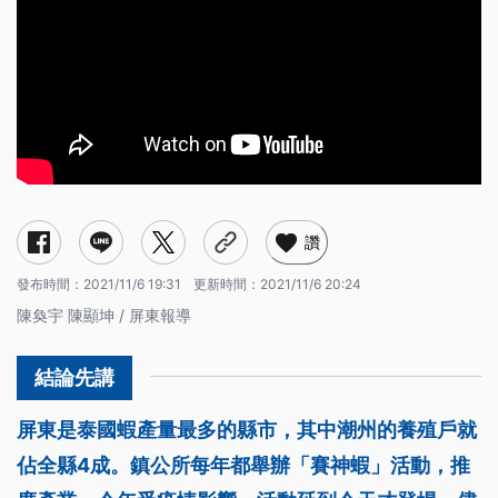
讚
發布時間：
2021/11/6 19:31
更新時間：
2021/11/6 20:24
陳奐宇 陳顯坤 / 屏東報導
屏東是泰國蝦產量最多的縣市，其中潮州的養殖戶就
佔全縣4成。鎮公所每年都舉辦「賽神蝦」活動，推