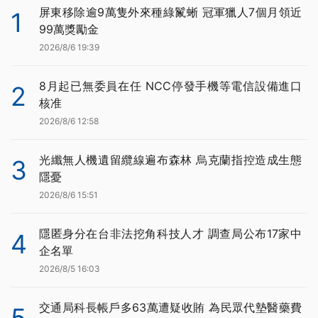
屏東移除逾9萬隻外來種綠鬣蜥 冠軍獵人7個月領近
1
99萬獎勵金
2026/8/6 19:39
8月起已無委員在任 NCC停發手機等電信設備進口
2
核准
2026/8/6 12:58
光纖無人機遺留纜線遍布森林 烏克蘭指控造成生態
3
隱憂
2026/8/6 15:51
隱匿身分在台非法挖角科技人才 調查局公布17家中
4
企名單
2026/8/5 16:03
交通局科長帳戶多63萬遭疑收賄 為民眾代墊醫藥費
5