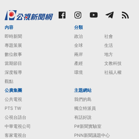
內容
分類
即時新聞
政治
社會
專題策展
全球
生活
數位敘事
兩岸
地方
當期節目
產經
文教科技
深度報導
環境
社福人權
觀點
公廣集團
主題網站
公共電視
我們的島
PTS TW
獨立特派員
公視台語台
有話好說
中華電視公司
P#新聞實驗室
客家電視台
PNN新聞議題中心