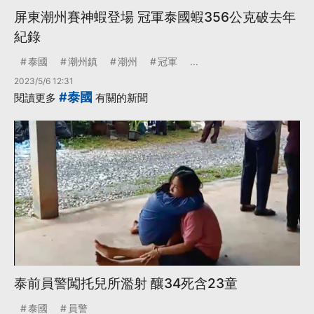
屏東潮州賽神蝦登場 冠軍泰國蝦356公克破去年
紀錄
泰國
潮州鎮
潮州
冠軍
...
2023/5/6 12:31
#泰國
閱讀更多
有關的新聞
泰前員警闖托兒所濫射 釀34死含23童
泰國
員警