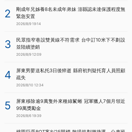
剛成年兄姊養8名未成年弟妹 澎縣認未達保護程度無
2
緊急安置
2026/8/9 19:14
民眾指窄巷設雙黃線不符需求 台中訂10米下不劃設
3
並陸續塗銷
2026/8/9 12:09
屏東男嬰送私托3日後猝逝 縣府初判疑托育人員照顧
4
疏失
2026/8/10 12:34
屏東移除逾9萬隻外來種綠鬣蜥 冠軍獵人7個月領近
5
99萬獎勵金
2026/8/6 19:39
桃園巨蛋BOT案8/25開標 散場規劃增捷運、公車班