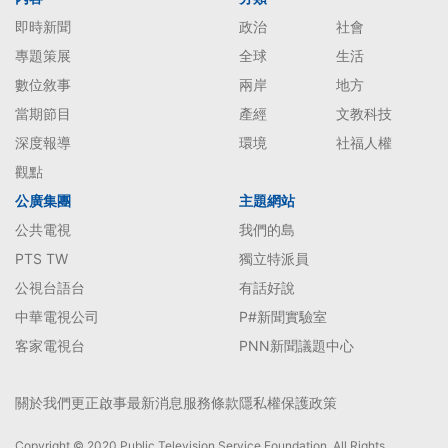
即時新聞
政治
社會
專題策展
全球
生活
數位敘事
兩岸
地方
當期節目
產經
文教科技
深度報導
環境
社福人權
觀點
公廣集團
主題網站
公共電視
我們的島
PTS TW
獨立特派員
公視台語台
有話好說
中華電視公司
P#新聞實驗室
客家電視台
PNN新聞議題中心
關於我們
更正啟事
最新消息
服務條款
隱私權保護政策
Copyright © 2020 Public Television Service Foundation. All Rights