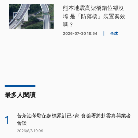
熊本地震高架橋錯位卻沒
垮 是「防落橋」裝置奏效
嗎？
2026-07-30 18:54
|
全球
最多人閱讀
苦茶油苯駢芘超標累計已7家 食藥署將赴雲嘉與業者
1
會談
2026/8/8 19:09