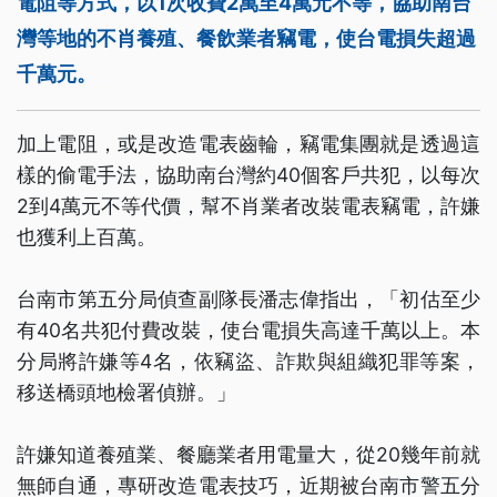
電阻等方式，以1次收費2萬至4萬元不等，協助南台
灣等地的不肖養殖、餐飲業者竊電，使台電損失超過
千萬元。
加上電阻，或是改造電表齒輪，竊電集團就是透過這
樣的偷電手法，協助南台灣約40個客戶共犯，以每次
2到4萬元不等代價，幫不肖業者改裝電表竊電，許嫌
也獲利上百萬。
台南市第五分局偵查副隊長潘志偉指出，「初估至少
有40名共犯付費改裝，使台電損失高達千萬以上。本
分局將許嫌等4名，依竊盜、詐欺與組織犯罪等案，
移送橋頭地檢署偵辦。」
許嫌知道養殖業、餐廳業者用電量大，從20幾年前就
無師自通，專研改造電表技巧，近期被台南市警五分