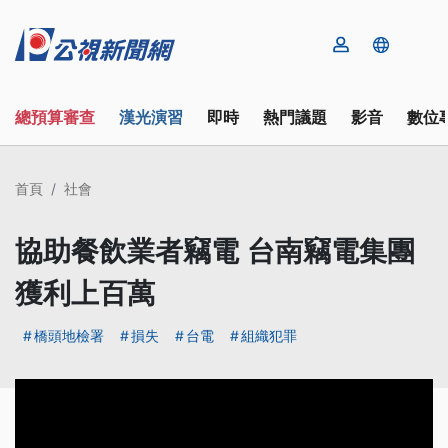
總預算審查
漢光演習
即時
熱門議題
影音
數位
首頁
社會
協助餐飲業者竊電 台南竊電集團
獲利上百萬
橋頭地檢署
損失
台電
組織犯罪