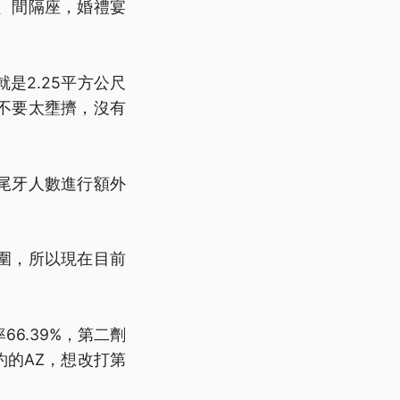
、間隔座，婚禮宴
是2.25平方公尺
不要太壅擠，沒有
尾牙人數進行額外
圍，所以現在目前
6.39%，第二劑
約的AZ，想改打第