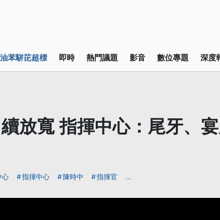
油苯駢芘超標
即時
熱門議題
影音
數位專題
深度
續放寬 指揮中心：尾牙、
中心
指揮中心
陳時中
指揮官
...