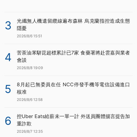
光纖無人機遺留纜線遍布森林 烏克蘭指控造成生態
3
隱憂
2026/8/6 15:51
苦茶油苯駢芘超標累計已7家 食藥署將赴雲嘉與業者
4
會談
2026/8/8 19:09
8月起已無委員在任 NCC停發手機等電信設備進口
5
核准
2026/8/6 12:58
控Uber Eats給薪未一單一計 外送員團體揚言提告加
6
重詐欺
2026/8/7 12:35