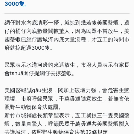
3000隻。
網仔對水內底凊彩一撈，就掠到幾若隻美國螯蝦，邊
仔的桶仔內底數量閣較驚人，因為民眾不當放生，美
國螯蝦已經佇護城河內底大量湠種，才五工的時間市
府就掠超過3000隻。
民眾表示水溝河邊釣來遮放生，市府人員表示有家長
會tshuā囡仔提網仔去掠螯蝦。
美國螯蝦誠gâu生湠，閣加上破壞力強，會危害生態
環境。市府呼籲民眾，千萬毋通隨意放生，若無會依
照野生動物保育法處罰。
新竹市城銷處長顏章聖表示，五工就掠三千隻美國螯
蝦，數量真驚人，呼籲民眾千萬毋通共美國螯蝦擲入
去護城河，依照野生動物保育法第32條規定