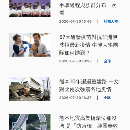
爭取過程與族群分布一次
看
2026-07-30 15:46
|
社福人權
57天研發疫苗對抗非洲伊
波拉最新疫情 牛津大學團
隊如何辦到？
2026-07-30 18:38
|
全球
熊本10年迢迢重建路 一文
對比兩次強震各地災情
2026-07-30 16:37
|
全球
熊本地震高架橋錯位卻沒
垮 是「防落橋」裝置奏效