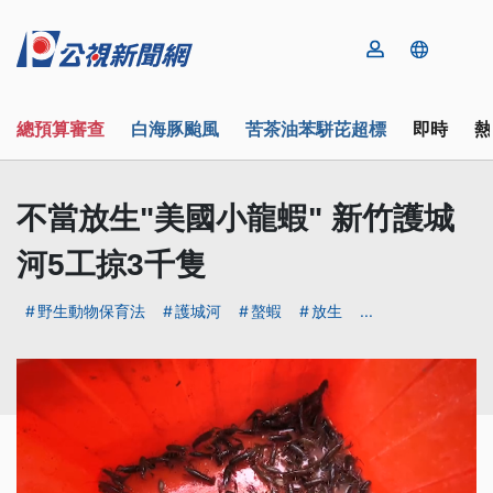
總預算審查
白海豚颱風
苦茶油苯駢芘超標
即時
熱
不當放生"美國小龍蝦" 新竹護城
河5工掠3千隻
野生動物保育法
護城河
螯蝦
放生
...