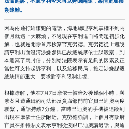
法官起訴，不過亨利今天將克勞德開除，案情更加撲
朔迷離。
因為兩通打給嫌犯的電話，海地總理亨利掌權不到兩
個月就遇上大麻煩，不過現在亨利逕自將問題初步化
解，也就是開除首席檢察官克勞德。克勞德從上週說
請亨利出面澄清涉嫌參與已故總統摩依士謀殺案，到
本週寫了兩封信，分別給法院表示有足夠的因素及正
當性可支持起訴亨利，以及給移民局，推定涉嫌謀殺
總統情節重大，要求對亨利限制出境。
根據瞭解，他在7月7日摩依士被暗殺後幾個小時，與
涉案且遭通緝的司法部反貪腐部門前官員巴迪奧兩度
聯繫，通話持續7分鐘，當時巴迪奧的手機被追蹤到
出現在摩依士住所附近。克勞德強調，上個月有政府
官員在推特貼文表示亨利從沒跟巴迪奧講過話，與通