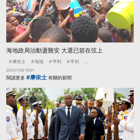
海地政局治動盪難安 大選已箭在弦上
摩依士
海地
亨利
亨利
...
2021/7/29 19:51
#摩依士
閱讀更多
有關的新聞