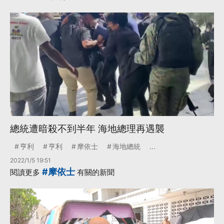
總統遭暗殺不到半年 海地總理再遇襲
亨利
亨利
摩依士
海地總統
...
2022/1/5 19:51
#摩依士
閱讀更多
有關的新聞