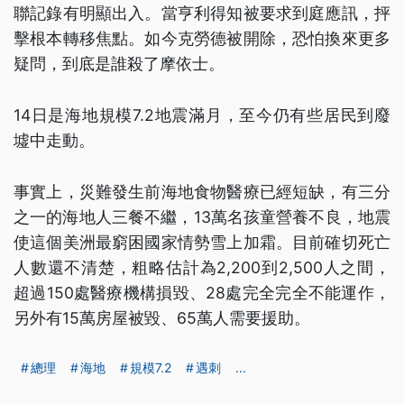
聯記錄有明顯出入。當亨利得知被要求到庭應訊，抨
擊根本轉移焦點。如今克勞德被開除，恐怕換來更多
疑問，到底是誰殺了摩依士。
14日是海地規模7.2地震滿月，至今仍有些居民到廢
墟中走動。
事實上，災難發生前海地食物醫療已經短缺，有三分
之一的海地人三餐不繼，13萬名孩童營養不良，地震
使這個美洲最窮困國家情勢雪上加霜。目前確切死亡
人數還不清楚，粗略估計為2,200到2,500人之間，
超過150處醫療機構損毀、28處完全完全不能運作，
另外有15萬房屋被毀、65萬人需要援助。
總理
海地
規模7.2
遇刺
...