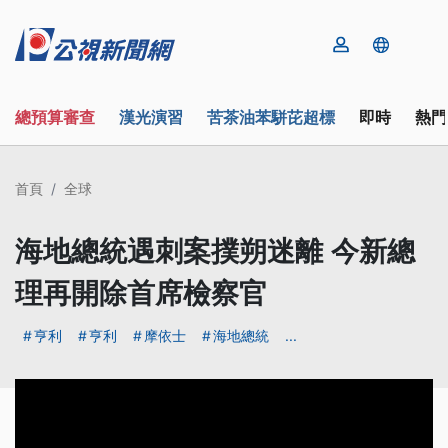
總預算審查
漢光演習
苦茶油苯駢芘超標
即時
熱門
首頁
全球
海地總統遇刺案撲朔迷離 今新總
理再開除首席檢察官
亨利
亨利
摩依士
海地總統
...