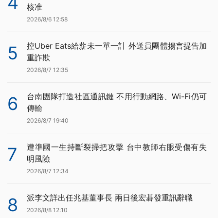
4
核准
2026/8/6 12:58
控Uber Eats給薪未一單一計 外送員團體揚言提告加
5
重詐欺
2026/8/7 12:35
台南團隊打造社區通訊鏈 不用行動網路、Wi-Fi仍可
6
傳輸
2026/8/7 19:40
遭準國一生持斷裂掃把攻擊 台中教師右眼受傷有失
7
明風險
2026/8/7 12:34
派李文詳出任兆基董事長 兩日後宏碁發重訊辭職
8
2026/8/8 12:10