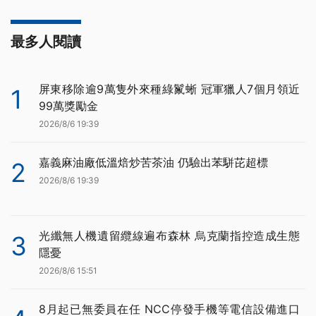
最多人閱讀
屏東移除逾9萬隻外來種綠鬣蜥 冠軍獵人7個月領近
1
99萬獎勵金
2026/8/6 19:39
嘉義麻油廠低溫焙炒苦茶油 仍驗出苯駢芘超標
2
2026/8/6 19:39
光纖無人機遺留纜線遍布森林 烏克蘭指控造成生態
3
隱憂
2026/8/6 15:51
8月起已無委員在任 NCC停發手機等電信設備進口