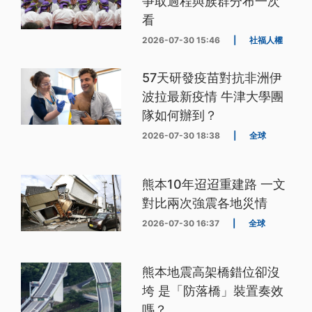
爭取過程與族群分布一次
看
2026-07-30 15:46
|
社福人權
57天研發疫苗對抗非洲伊
波拉最新疫情 牛津大學團
隊如何辦到？
2026-07-30 18:38
|
全球
熊本10年迢迢重建路 一文
對比兩次強震各地災情
2026-07-30 16:37
|
全球
熊本地震高架橋錯位卻沒
垮 是「防落橋」裝置奏效
嗎？