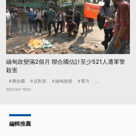
緬甸政變滿2個月 聯合國估計至少521人遭軍警
殺害
聯合國
反對派
緬甸政變
軍方
...
2021/4/1 19:51
編輯推薦