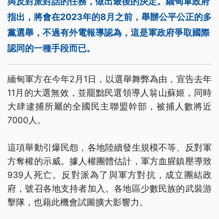
與反對派對話的任務，做出最後的決定。緬甸軍政府
指出，將會在2023年的8月之前，舉辦公平公正的多
黨選舉，不過有外電報導認為，這是軍政府爭取國際
認同的一種手段而已。
緬甸軍方在今年2月1日，以選舉舞弊為由，宣告去年
11月的大選無效，並罷黜民選領導人翁山蘇姬，同時
大肆逮捕所屬的全國民主聯盟幹部，被捕人數將近
7000人。
這項舉動引爆民怨，各地陸續發生規模不等、反對軍
方奪權的示威。據人權團體估計，軍方血腥鎮壓導致
939人死亡。反對派為了與軍方對抗，成立團結政
府，號召各地支持者加入。各地區少數民族的武裝游
擊隊，也藉此機會試圖擴大影響力。