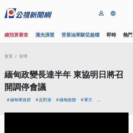
總預算審查
漢光演習
苦茶油苯駢芘超標
即時
熱門
首頁
全球
緬甸政變長達半年 東協明日將召
開調停會議
緬甸軍政府
反對派
緬甸政變
軍方
...