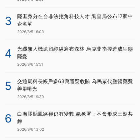
隱匿身分在台非法挖角科技人才 調查局公布17家中
3
企名單
2026/8/5 16:03
光纖無人機遺留纜線遍布森林 烏克蘭指控造成生態
4
隱憂
2026/8/6 15:51
交通局科長帳戶多63萬遭疑收賄 為民眾代墊醫藥費
5
善舉曝光
2026/8/5 19:39
白海豚颱風路徑仍有變數 氣象署：不會形成三颱共
6
舞
2026/8/6 13:02