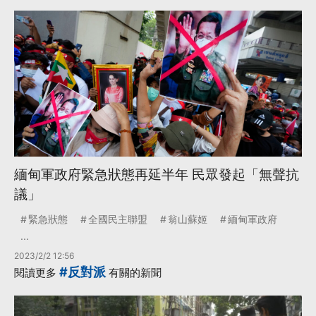
緬甸軍政府緊急狀態再延半年 民眾發起「無聲抗
議」
緊急狀態
全國民主聯盟
翁山蘇姬
緬甸軍政府
...
2023/2/2 12:56
#反對派
閱讀更多
有關的新聞