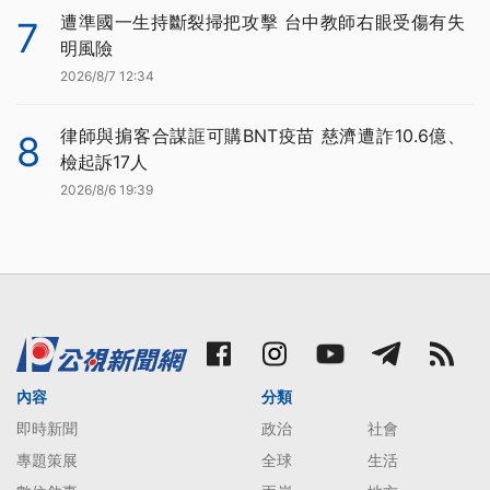
遭準國一生持斷裂掃把攻擊 台中教師右眼受傷有失
7
明風險
2026/8/7 12:34
律師與掮客合謀誆可購BNT疫苗 慈濟遭詐10.6億、
8
檢起訴17人
2026/8/6 19:39
內容
分類
即時新聞
政治
社會
專題策展
全球
生活