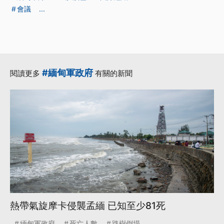
會議
...
#緬甸軍政府
閱讀更多
有關的新聞
熱帶氣旋摩卡侵襲孟緬 已知至少81死
緬甸軍政府
死亡人數
路樹倒塌