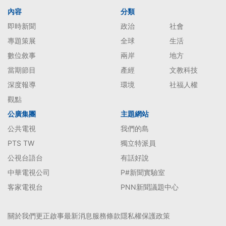
內容
分類
即時新聞
政治
社會
專題策展
全球
生活
數位敘事
兩岸
地方
當期節目
產經
文教科技
深度報導
環境
社福人權
觀點
公廣集團
主題網站
公共電視
我們的島
PTS TW
獨立特派員
公視台語台
有話好說
中華電視公司
P#新聞實驗室
客家電視台
PNN新聞議題中心
關於我們
更正啟事
最新消息
服務條款
隱私權保護政策