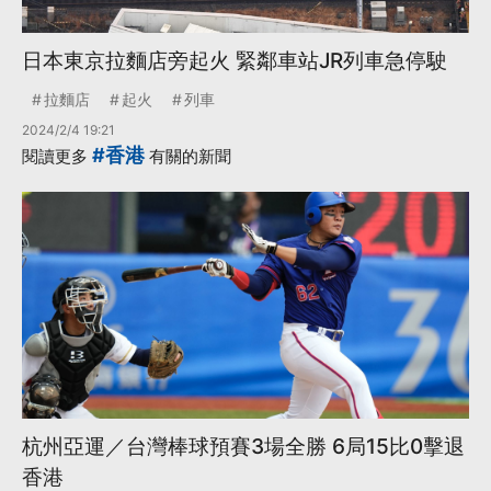
日本東京拉麵店旁起火 緊鄰車站JR列車急停駛
拉麵店
起火
列車
2024/2/4 19:21
#香港
閱讀更多
有關的新聞
杭州亞運／台灣棒球預賽3場全勝 6局15比0擊退
香港