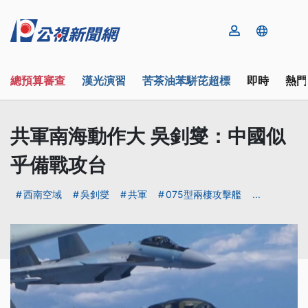
總預算審查
漢光演習
苦茶油苯駢芘超標
即時
熱門
共軍南海動作大 吳釗燮：中國似
乎備戰攻台
西南空域
吳釗燮
共軍
075型兩棲攻擊艦
...