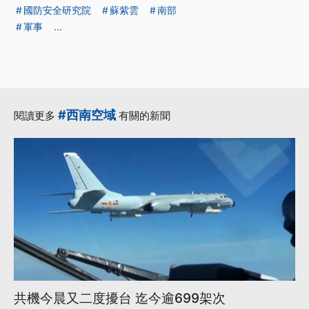
國防安全研究院
蘇紫雲
南部
軍事
...
#西南空域
閱讀更多
有關的新聞
共機今晨又二度擾台 迄今逾699架次