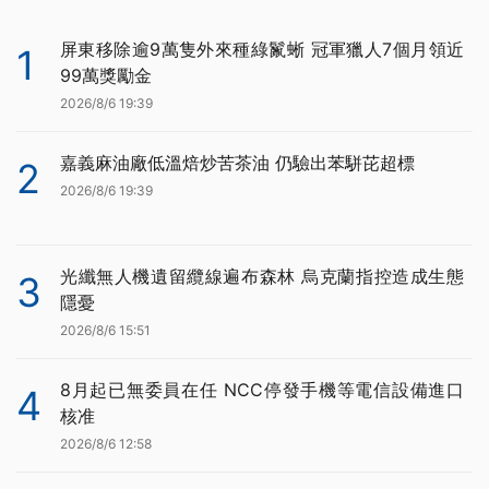
屏東移除逾9萬隻外來種綠鬣蜥 冠軍獵人7個月領近
1
99萬獎勵金
2026/8/6 19:39
嘉義麻油廠低溫焙炒苦茶油 仍驗出苯駢芘超標
2
2026/8/6 19:39
光纖無人機遺留纜線遍布森林 烏克蘭指控造成生態
3
隱憂
2026/8/6 15:51
8月起已無委員在任 NCC停發手機等電信設備進口
4
核准
2026/8/6 12:58