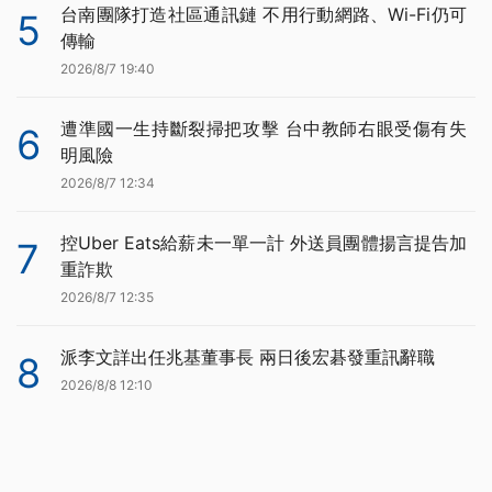
台南團隊打造社區通訊鏈 不用行動網路、Wi-Fi仍可
5
傳輸
2026/8/7 19:40
遭準國一生持斷裂掃把攻擊 台中教師右眼受傷有失
6
明風險
2026/8/7 12:34
控Uber Eats給薪未一單一計 外送員團體揚言提告加
7
重詐欺
2026/8/7 12:35
派李文詳出任兆基董事長 兩日後宏碁發重訊辭職
8
2026/8/8 12:10