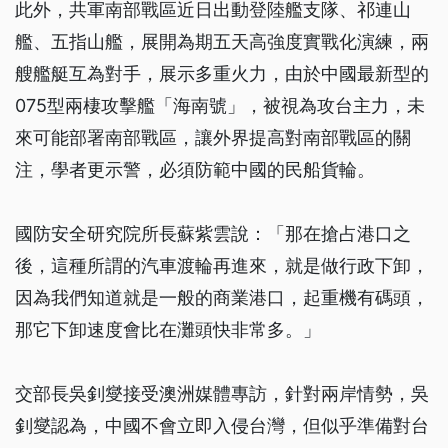
此外，共軍南部戰區近日出動登陸艦支隊、祁連山
艦、五指山艦，展開為期五天高強度實戰化演練，兩
艘艦艇互為對手，展示多重火力，由於中國最新型的
075型兩棲攻擊艦「海南號」，被視為攻台主力，未
來可能部署南部戰區，讓外界提高對南部戰區的關
注，學者更示警，必須防範中國的民船貨輪。
國防安全研究院所長蘇紫雲說：「那在搶占港口之
後，這種所謂的汽車渡輪再進來，就是做行政下卸，
因為我們知道就是一般的商業港口，起重機有碼頭，
那它下卸速度會比在灘頭快非常多。」
交部長吳釗燮接受澳洲媒體專訪，針對兩岸情勢，吳
釗燮認為，中國不會立即入侵台灣，但似乎準備對台