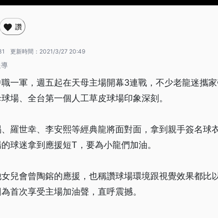
讚
31
更新時間：
2021/3/27 20:49
報導
中職一軍，週五起在天母主場開幕3連戰，不少老龍迷攜家
母球場、全台第一個人工草皮球場印象深刻。
賜、羅世幸、李安熙等經典龍將面對面，拿到親手簽名球
場的球迷拿到應援短T，要為小龍們加油。
他女兒會曾陶鎔的應援，也稱讚球場環境跟視覺效果都比
因為首次享受主場加油聲，直呼震撼。