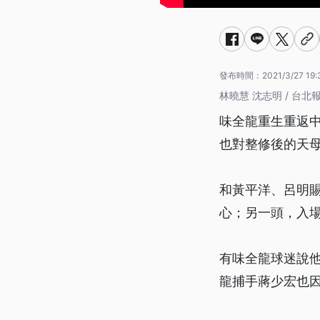
發布時間：
2021/3/27 19:
林曉慧 沈志明 / 台北
味全龍重生重返
也對整修後的天
和黃平洋、呂明
心；另一頭，入
有味全龍球迷說
龍捕手蔣少宏也