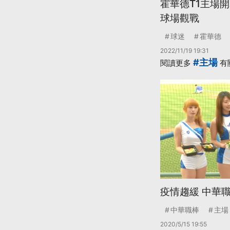
霍華德T1主場開
球場觀戰
球迷
霍華德
2022/11/19 19:31
#主場
閱讀更多
有
疫情趨緩 中華
中華職棒
主場
2020/5/15 19:55