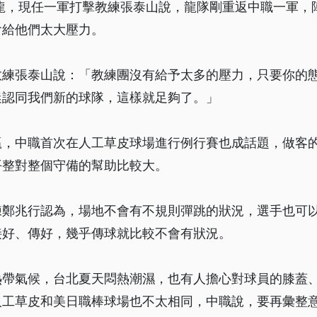
全龍，現任一軍打擊教練張泰山說，龍隊剛重返中職一軍，陣
會給他們太大壓力。
教練張泰山說：「教練團沒有給予太多的壓力，只要你的
迷認同我們新的球隊，這樣就足夠了。」
贏，中職首次在人工草皮球場進行例行賽也成話題，做客
平整對整個守備的幫助比較大。
練鄭兆行認為，場地不會有不規則彈跳的狀況，選手也可
接好、傳好，幾乎傳球就比較不會有狀況。
熱帶氣候，台北夏天悶熱潮濕，也有人擔心對球員的膝蓋
人工草皮和美日職棒球場也不太相同，中職說，要再彙整