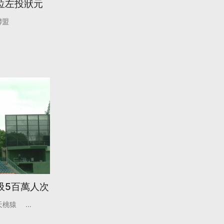
位左投狀元
聯盟
吸5百萬人次
天桃猿
...