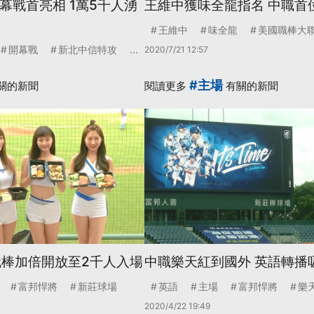
幕戰首亮相 1萬5千人湧
王維中獲味全龍指名 中職首
王維中
味全龍
美國職棒大
開幕戰
新北中信特攻
...
2020/7/21 12:57
#主場
關的新聞
閱讀更多
有關的新聞
職棒加倍開放至2千人入場
中職樂天紅到國外 英語轉播
富邦悍將
新莊球場
英語
主場
富邦悍將
樂
2020/4/22 19:49