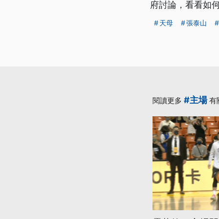
府討論，看看如
天母
張泰山
#主場
閱讀更多
有