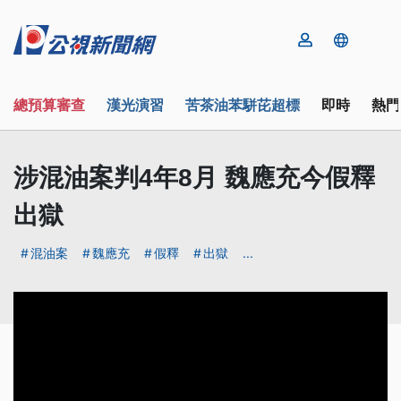
總預算審查
漢光演習
苦茶油苯駢芘超標
即時
熱門
涉混油案判4年8月 魏應充今假釋
出獄
混油案
魏應充
假釋
出獄
...