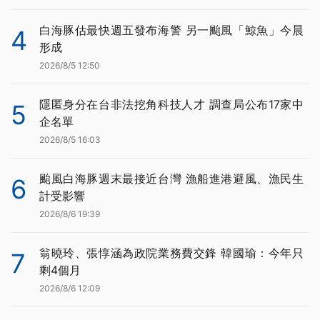
白海豚估最快週五發布海警 另一颱風「鯨魚」今晨
4
形成
2026/8/5 12:50
隱匿身分在台非法挖角科技人才 調查局公布17家中
5
企名單
2026/8/5 16:03
颱風白海豚週末最接近台灣 漁船進港避風、漁民生
6
計受影響
2026/8/6 19:39
翁曉玲、張惇涵為政院業務費交鋒 韓國瑜：今年只
7
剩4個月
2026/8/6 12:09