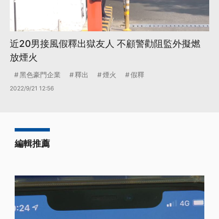
近20男接風假釋出獄友人 不顧警勸阻監外擬燃
放煙火
黑色豪門企業
釋出
煙火
假釋
2022/9/21 12:56
編輯推薦