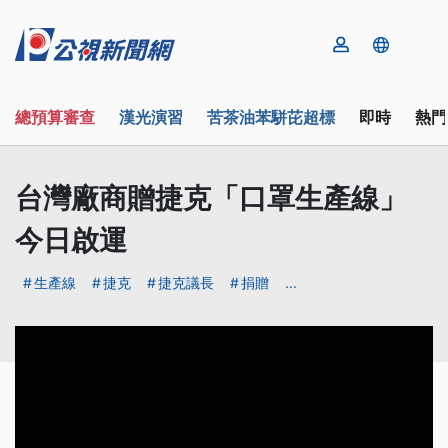
總預算審查
漢光演習
苦茶油苯駢芘超標
即時
熱門
台灣廠商贈捷克「口罩生產線」
今日啟運
生產線
捷克
捷克議長
捐贈
...