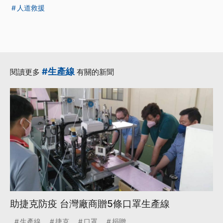
人道救援
#生產線
閱讀更多
有關的新聞
助捷克防疫 台灣廠商贈5條口罩生產線
生產線
捷克
口罩
捐贈
...