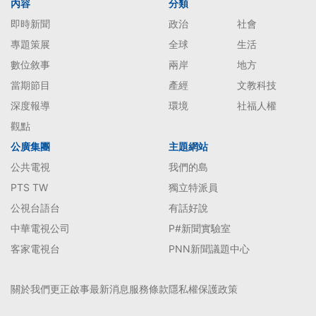
內容
分類
即時新聞
政治
社會
專題策展
全球
生活
數位敘事
兩岸
地方
當期節目
產經
文教科技
深度報導
環境
社福人權
觀點
公廣集團
主題網站
公共電視
我們的島
PTS TW
獨立特派員
公視台語台
有話好說
中華電視公司
P#新聞實驗室
客家電視台
PNN新聞議題中心
關於我們
更正啟事
最新消息
服務條款
隱私權保護政策