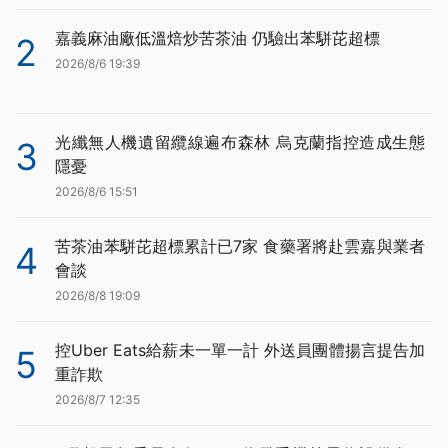
嘉義麻油廠低溫焙炒苦茶油 仍驗出苯駢芘超標
2
2026/8/6 19:39
光纖無人機遺留纜線遍布森林 烏克蘭指控造成生態
3
隱憂
2026/8/6 15:51
苦茶油苯駢芘超標累計已7家 食藥署將赴雲嘉與業者
4
會談
2026/8/8 19:09
控Uber Eats給薪未一單一計 外送員團體揚言提告加
5
重詐欺
2026/8/7 12:35