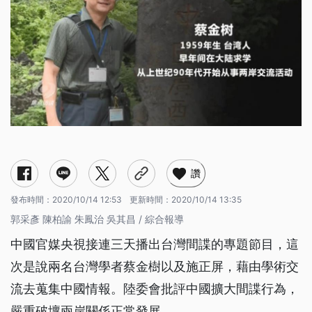
讚
發布時間：
2020/10/14 12:53
更新時間：
2020/10/14 13:35
郭采彥 陳柏諭 朱鳳治 吳其昌 / 綜合報導
中國官媒央視接連三天播出台灣間諜的專題節目，這
次是說兩名台灣學者蔡金樹以及施正屏，藉由學術交
流去蒐集中國情報。陸委會批評中國擴大間諜行為，
嚴重破壞兩岸關係正常發展。