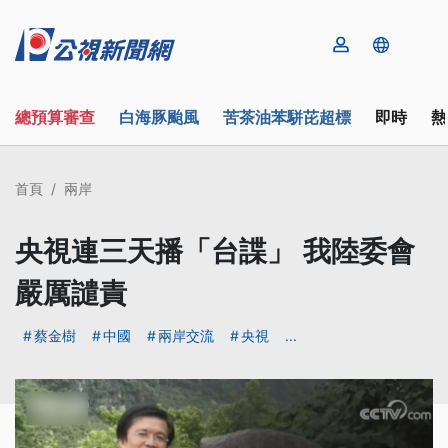
總預算審查
白海豚颱風
苦茶油苯駢芘超標
即時
熱
首頁
兩岸
央視連三天播「台諜」 我陸委會
嚴厲譴責
蔡金樹
中國
兩岸交流
央視
...