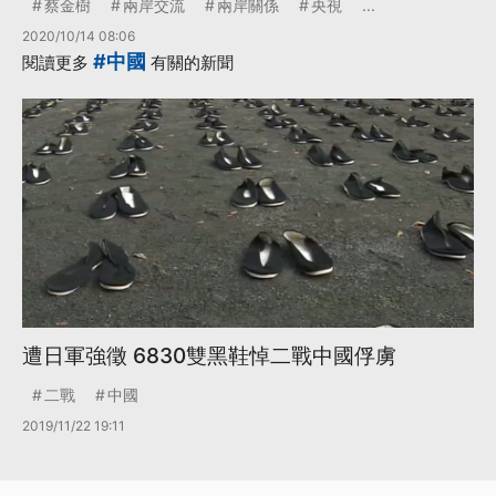
蔡金樹
兩岸交流
兩岸關係
央視
...
2020/10/14 08:06
#中國
閱讀更多
有關的新聞
遭日軍強徵 6830雙黑鞋悼二戰中國俘虜
二戰
中國
2019/11/22 19:11