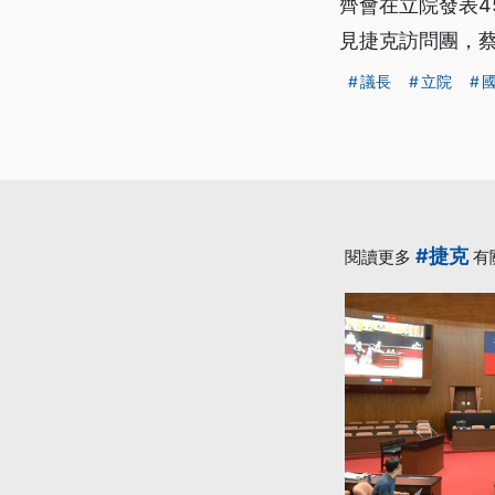
齊會在立院發表4
見捷克訪問團，
議長
立院
#捷克
閱讀更多
有