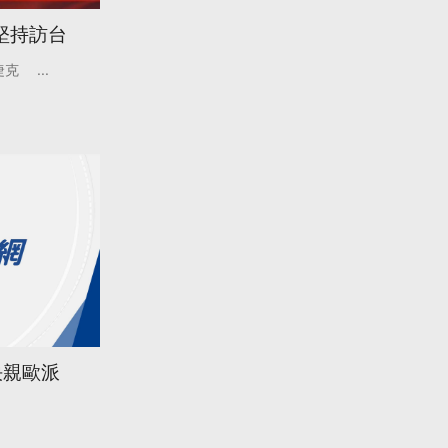
堅持訪台
捷克
...
決親歐派