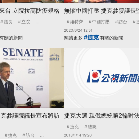
來台 立院拉高防疫規格
無懼中國打壓 捷克參院議長
議長
立院
...
維特齊
中國打壓
訪台
2020/6/24 12:51
#捷克
有關的新聞
閱讀更多
有關的新聞
捷克參議院議長宣布將訪
捷克大選 親俄總統第2輪對
捷克
總統
捷克
訪台
...
2018/1/14 19:20