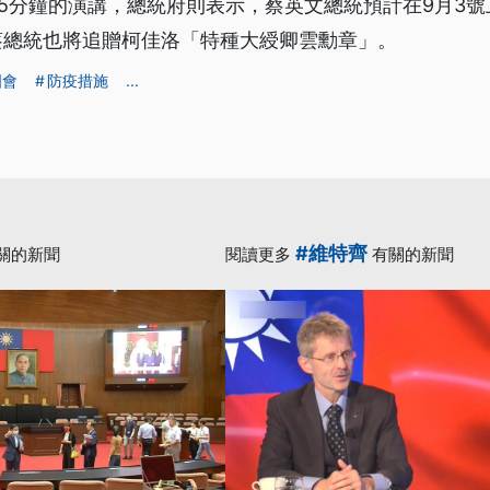
5分鐘的演講，總統府則表示，蔡英文總統預計在9月3
蔡總統也將追贈柯佳洛「特種大綬卿雲勳章」。
國會
防疫措施
...
#維特齊
關的新聞
閱讀更多
有關的新聞