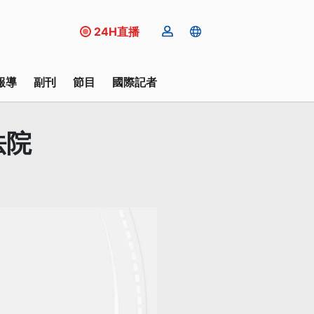
24H直播
報導
副刊
節目
國際記者
法院