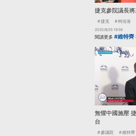
捷克參院議長將
捷克
柯佳洛
2020/8/25 19:56
#維特齊
閱讀更多
無懼中國施壓 
台
參議院
維特齊