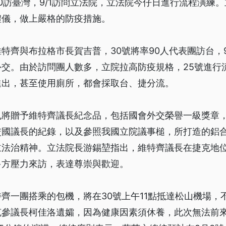
30訪臺灣，9/1訪問立法院，立法院今仔日進行流程演練
禮儀，做上嚴格的防疫措施。
特齊與布拉格市長賀吉普，30號將率90人代表團訪台，
外交。由於訪問團人數多，立院拉高防疫規格，25號進行
進出，甚至使用廁所，都會採取台、捷分流。
也將贈予維特齊議長紀念品，包括國會外交榮譽一級獎章
交國議長的紀錄，以及參照我國立院議事槌，所打造的鋁
主法治精神。立法院長游錫堃指出，維特齊議長在捷克地
多方壓力來訪，表達尊崇與歡迎。
齊一團搭乘的包機，將在30號上午11點抵達松山機場，
參議長柯佳洛遺孀，因為健康因素須休養，此次無法前來