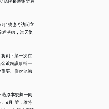
。立法院長游錫堃表
9月1號也將訪問立
流程演練，當天從
，將創下第一次在
合金鍍銅議事槌一
位重要、僅次於總
不過原本規劃一同
。9月1號，維特