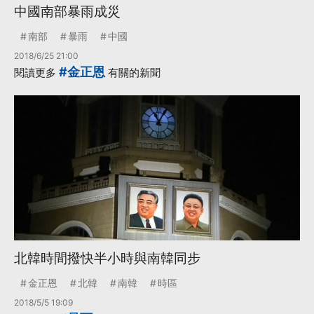
中國南部暴雨成災
南部
暴雨
中國
2018/6/25 21:00
#金正恩
閱讀更多
有關的新聞
北韓時間撥快半小時與南韓同步
金正恩
北韓
南韓
時區
2018/5/5 19:09