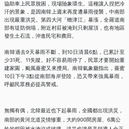
協助車上民眾脫困，現場險象環生。這種讓人捏把冷
汗的景象，是因南韓上週末再度遭暴雨侵襲，中南部
出現嚴重洪災。第四大河「蟾津江」暴漲，全羅道南
部有堤防倒塌，附近村莊被淹到只剩屋頂，也有地區
發生土石流，沖進民宅和農田。
南韓過去9天暴雨不斷，到10日清晨6點，已累計至
少31死、11失蹤。好不容易雨停了，民眾才要開始重
建家園，颱風薔蜜又來攪局。南韓氣象廳指出，薔蜜
10日下午3點從南部海岸登陸，恐又帶來強風暴雨，
呼籲民眾務必提高警戒。
無獨有偶，北韓最近也下起暴雨，全國都出現洪災，
南部的黃河北道災情慘重，大約900間房屋、6萬公
畝的稻田被水淹沒或破壞。洪災也讓最高領導人金正