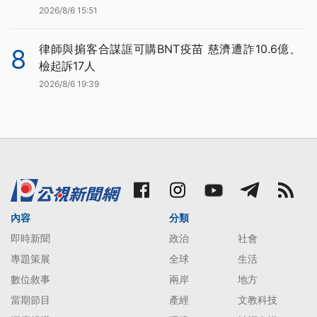
2026/8/6 15:51
律師與掮客合謀誆可購BNT疫苗 慈濟遭詐10.6億、
8
檢起訴17人
2026/8/6 19:39
內容
分類
即時新聞
政治
社會
專題策展
全球
生活
數位敘事
兩岸
地方
當期節目
產經
文教科技