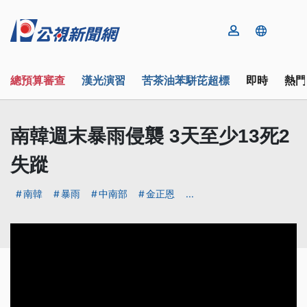
總預算審查
漢光演習
苦茶油苯駢芘超標
即時
熱門
南韓週末暴雨侵襲 3天至少13死2
失蹤
南韓
暴雨
中南部
金正恩
...