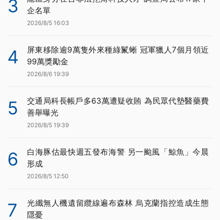
3
企名單
2026/8/5 16:03
屏東移除逾9萬隻外來種綠鬣蜥 冠軍獵人7個月領近
4
99萬獎勵金
2026/8/6 19:39
交通局科長帳戶多63萬遭疑收賄 為民眾代墊醫藥費
5
善舉曝光
2026/8/5 19:39
白海豚估最快週五發布海警 另一颱風「鯨魚」今晨
6
形成
2026/8/5 12:50
光纖無人機遺留纜線遍布森林 烏克蘭指控造成生態
7
隱憂