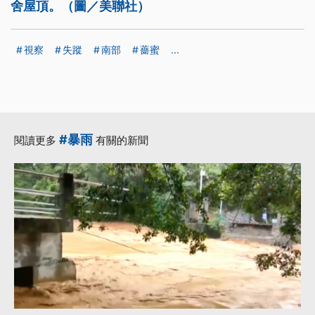
舍屋頂。（圖／美聯社）
視察
失蹤
南部
薔蜜
...
#暴雨
閱讀更多
有關的新聞