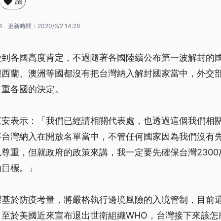
讚
4
更新時間：
2020/6/2 14:28
受到各國高度肯定，不過隨著各國陸續公布第一波解封的
紐西蘭、澳洲等國都沒有把台灣納入解封國家當中，外交
尊重各國的決定。
江安表示：「我們已經請相關代表處，也透過這個我們相
將台灣納入在開放名單當中，不管任何國家因為我們沒有
尊重，但就政府的政策來講，我一定要先確保台灣230
的目標。」
灣基於防疫考量，將嚴格執行邊境風險的入境管制，目前
。至於美國近來宣布退出世衛組織WHO，台灣接下來該怎