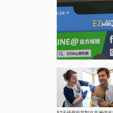
57天研發疫苗對抗非洲伊波