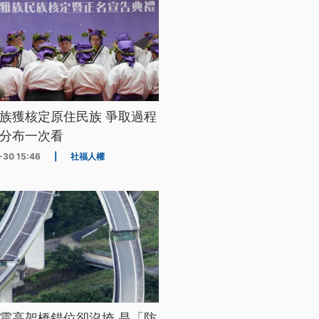
族獲核定原住民族 爭取過程
分布一次看
-30 15:46
|
社福人權
震高架橋錯位卻沒垮 是「防