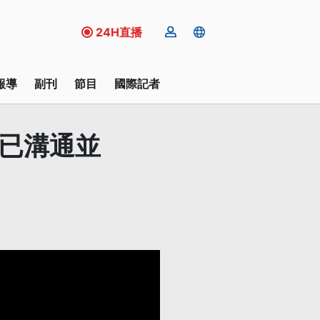
24H直播
報導
副刊
節目
國際記者
：已溝通並