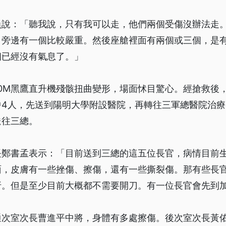
員說：「聽我說，只有我可以走，他們兩個受傷沒辦法走
，旁邊有一個比較嚴重。然後座艙裡面有兩個或三個，是
個已經沒有氣息了。」
60M黑鷹直升機殘骸扭曲變形，場面怵目驚心。經搶救後
中4人，先送到陽明大學附設醫院，再轉往三軍總醫院治
送往三總。
長鄭書孟表示：「目前送到三總的這五位長官，病情目前
面，皮膚有一些挫傷、擦傷，還有一些撕裂傷。那有些長
折。但是至少目前大概都不需要開刀。有一位長官會先到
通次室次長曹進平中將，身體有多處擦傷。後次室次長黃