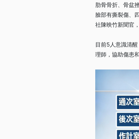
肋骨骨折、骨盆
臉部有撕裂傷、
社陳映竹新聞官
目前5人意識清
理師，協助傷患