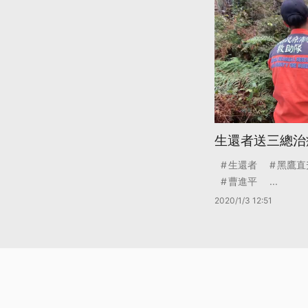
生還者送三總治
生還者
黑鷹直
曹進平
...
2020/1/3 12:51