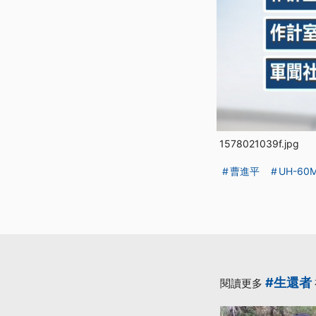
1578021039f.jpg
曹進平
UH-6
#生還者
閱讀更多