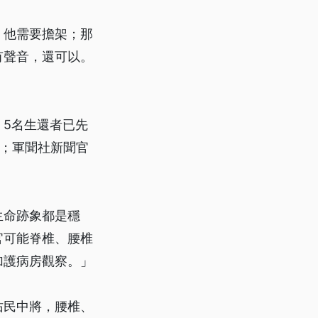
。他需要擔架；那
有聲音，還可以。
，5名生還者已先
療；軍聞社新聞官
生命跡象都是穩
官可能脊椎、腰椎
加護病房觀察。」
佑民中將，腰椎、