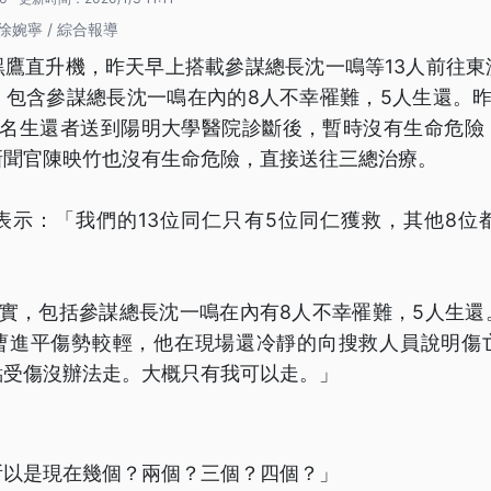
徐婉寧 / 綜合報導
黑鷹直升機，昨天早上搭載參謀總長沈一鳴等13人前往東
，包含參謀總長沈一鳴在內的8人不幸罹難，5人生還。昨
4名生還者送到陽明大學醫院診斷後，暫時沒有生命危險
新聞官陳映竹也沒有生命危險，直接送往三總治療。
表示：「我們的13位同仁只有5位同仁獲救，其他8位
證實，包括參謀總長沈一鳴在內有8人不幸罹難，5人生還
曹進平傷勢較輕，他在現場還冷靜的向搜救人員說明傷
點受傷沒辦法走。大概只有我可以走。」
所以是現在幾個？兩個？三個？四個？」