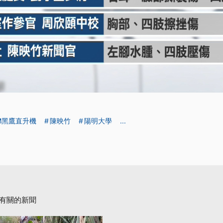
0M黑鷹直升機
陳映竹
陽明大學
...
有關的新聞