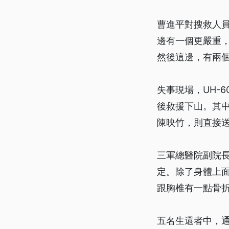
曹進平對搜救人
邊有一個更嚴重
然後這邊，有兩
失事現場，UH-
後救援下山。其
陳映竹，則直接
三軍總醫院副院
定。除了身體上
跟胸椎有一點骨
五名生還者中，