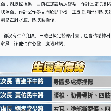
挫傷，四肢擦挫傷，目前在加護病房觀察。作計室處長劉
四肢擦傷。作計室作參官周欣頤中校，主要是胸部和四肢
，則是左腳水腫、四肢擦挫傷。
醒，都沒有生命危險。三總已擬定醫療計畫，也會請精神科
和家屬，讓他們在心靈上度過難關。