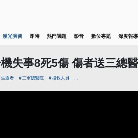
漢光演習
即時
熱門議題
影音
數位專題
深度報導
機失事8死5傷 傷者送三總
生還者
三軍總醫院
搜救人員
...