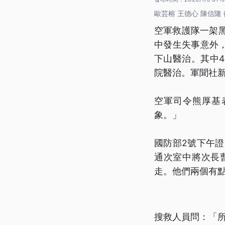
歐芸榕 王德心 陳信隆 
空軍救護隊一架
中發生失事意外
下山醫治。其中
院醫治。軍聞社
空軍司令熊厚基
象。」
國防部2號下午
通次室中將次長
走。他們兩個有
搜救人員問：「