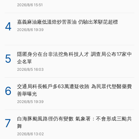
2026/8/6 15:51
嘉義麻油廠低溫焙炒苦茶油 仍驗出苯駢芘超標
4
2026/8/6 19:39
隱匿身分在台非法挖角科技人才 調查局公布17家中
5
企名單
2026/8/5 16:03
交通局科長帳戶多63萬遭疑收賄 為民眾代墊醫藥費
6
善舉曝光
2026/8/5 19:39
白海豚颱風路徑仍有變數 氣象署：不會形成三颱共
7
舞
2026/8/6 13:02