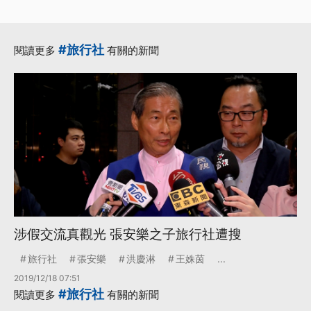
#旅行社
閱讀更多
有關的新聞
涉假交流真觀光 張安樂之子旅行社遭搜
旅行社
張安樂
洪慶淋
王姝茵
...
2019/12/18 07:51
#旅行社
閱讀更多
有關的新聞