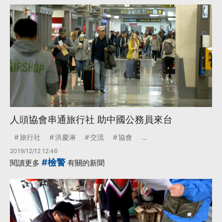
人頭協會串通旅行社 助中國公務員來台
旅行社
洪慶淋
交流
協會
...
2019/12/12 12:46
#檢警
閱讀更多
有關的新聞