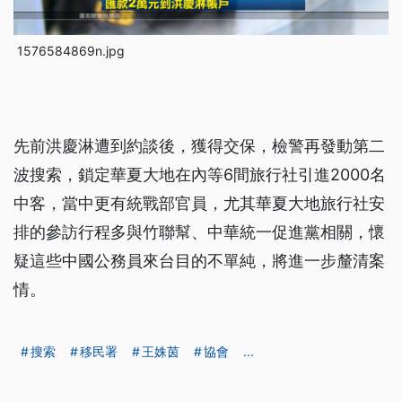
1576584869n.jpg
先前洪慶淋遭到約談後，獲得交保，檢警再發動第二
波搜索，鎖定華夏大地在內等6間旅行社引進2000名
中客，當中更有統戰部官員，尤其華夏大地旅行社安
排的參訪行程多與竹聯幫、中華統一促進黨相關，懷
疑這些中國公務員來台目的不單純，將進一步釐清案
情。
搜索
移民署
王姝茵
協會
...