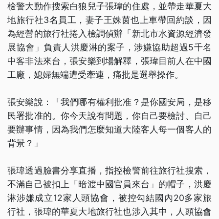
檢警大動作搜索白狼兒子張瑋的住處，並帶走華夏大
地旅行社3名員工，妻子王姝茵也上車帶回約談，因
為經營的旅行社捲入檢調偵辦「新北市水資源經濟發
展協會」負責人洪慶淋的案子，涉嫌協助超過5千名
中客非法來台，張安樂到場解釋，張瑋目前人在中國
工廠，媳婦無端遭受牽連，痛批是選舉操作。
張安樂說：「我們哪有權利批准？是你國安局，是移
民署批准的。你今天說有問題，你自己要檢討、自己
要辦事情，因為我們怎麼知道大陸客人每一個客人的
背景？」
張瑋透過臉書分享直播，指控檢警前往旅行社搜索，
不滿自己被扣上「暗渡中國官員來台」的帽子，洪慶
淋涉嫌成立12家人頭協會，被控勾結國內20多家旅
行社，張瑋的華夏大地旅行社也涉入其中，人頭協會