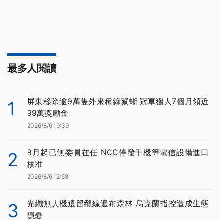
最多人閱讀
屏東移除逾9萬隻外來種綠鬣蜥 冠軍獵人7個月領近
1
99萬獎勵金
2026/8/6 19:39
8月起已無委員在任 NCC停發手機等電信設備進口
2
核准
2026/8/6 12:58
光纖無人機遺留纜線遍布森林 烏克蘭指控造成生態
3
隱憂