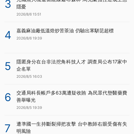
3
隱憂
2026/8/6 15:51
嘉義麻油廠低溫焙炒苦茶油 仍驗出苯駢芘超標
4
2026/8/6 19:39
隱匿身分在台非法挖角科技人才 調查局公布17家中
5
企名單
2026/8/5 16:03
交通局科長帳戶多63萬遭疑收賄 為民眾代墊醫藥費
6
善舉曝光
2026/8/5 19:39
遭準國一生持斷裂掃把攻擊 台中教師右眼受傷有失
7
明風險