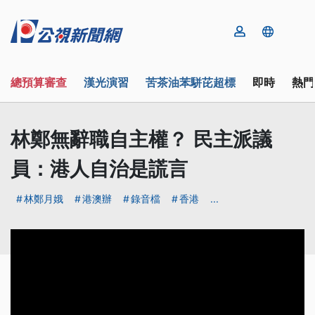
總預算審查
漢光演習
苦茶油苯駢芘超標
即時
熱門
林鄭無辭職自主權？ 民主派議
員：港人自治是謊言
林鄭月娥
港澳辦
錄音檔
香港
...