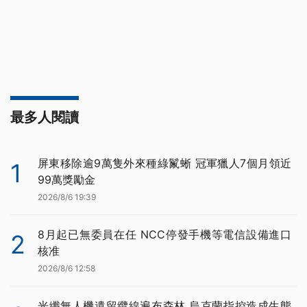
最多人閱讀
屏東移除逾9萬隻外來種綠鬣蜥 冠軍獵人7個月領近
1
99萬獎勵金
2026/8/6 19:39
8月起已無委員在任 NCC停發手機等電信設備進口
2
核准
2026/8/6 12:58
光纖無人機遺留纜線遍布森林 烏克蘭指控造成生態