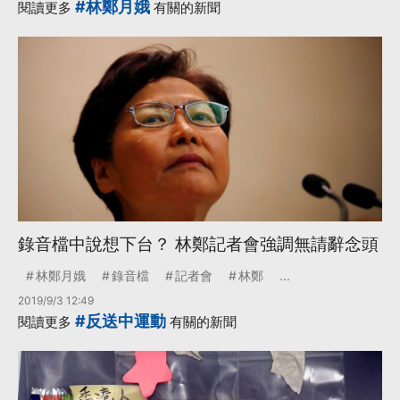
#林鄭月娥
閱讀更多
有關的新聞
錄音檔中說想下台？ 林鄭記者會強調無請辭念頭
林鄭月娥
錄音檔
記者會
林鄭
...
2019/9/3 12:49
#反送中運動
閱讀更多
有關的新聞