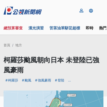
總預算審查
漢光演習
苦茶油苯駢芘超標
即時
熱門
首頁
地方
柯羅莎颱風朝向日本 未登陸已強
風豪雨
柯羅莎
颱風
強風豪雨
登陸
...