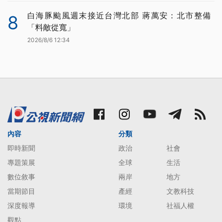
白海豚颱風週末接近台灣北部 蔣萬安：北市整備
8
「料敵從寬」
2026/8/6 12:34
內容
分類
即時新聞
政治
社會
專題策展
全球
生活
數位敘事
兩岸
地方
當期節目
產經
文教科技
深度報導
環境
社福人權
觀點