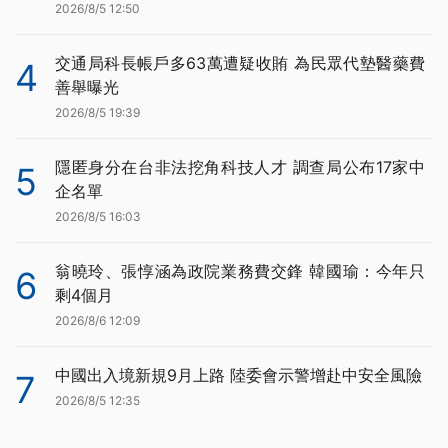
2026/8/5 12:50
交通局科長帳戶多63萬遭疑收賄 為民眾代墊醫藥費
4
善舉曝光
2026/8/5 19:39
隱匿身分在台非法挖角科技人才 調查局公布17家中
5
企名單
2026/8/5 16:03
翁曉玲、張惇涵為政院業務費交鋒 韓國瑜：今年只
6
剩4個月
2026/8/6 12:09
中國出入境新規9月上路 陸委會示警增赴中安全風險
7
2026/8/5 12:35