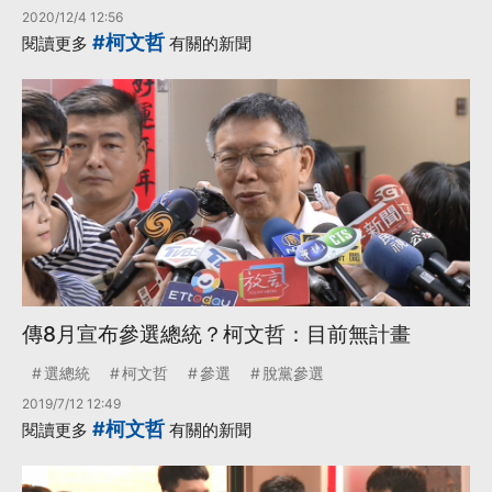
2020/12/4 12:56
#柯文哲
閱讀更多
有關的新聞
傳8月宣布參選總統？柯文哲：目前無計畫
選總統
柯文哲
參選
脫黨參選
2019/7/12 12:49
#柯文哲
閱讀更多
有關的新聞