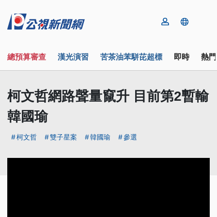
總預算審查
漢光演習
苦茶油苯駢芘超標
即時
熱門
柯文哲網路聲量竄升 目前第2暫輸
韓國瑜
柯文哲
雙子星案
韓國瑜
參選