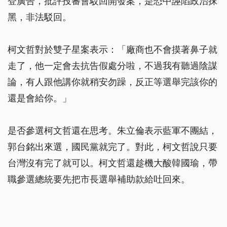
登廣告，批評投審會駁回開發案，是恐中誣陷政治抹
黑，非法駁回。
柯文哲對於雙子星案表示：「廠商也不會摸著鼻子就
走了，他一定會去抗告假處分啦，不過我有聽過陰謀
論，有人跟他講你就稍安勿躁，反正等選舉完該你的
還是會給你。」
是否參選柯文哲還在思考。朱立倫表示藍軍不團結，
郭台銘出來選，國民黨就完了。對此，柯文哲說只要
台灣沒有完了就可以。柯文哲還趁機大酸韓國瑜，帶
職參選總統要先把市長選舉補助款給吐回來。