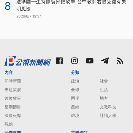
遭準國一生持斷裂掃把攻擊 台中教師右眼受傷有失
8
明風險
2026/8/7 12:34
內容
分類
即時新聞
政治
社會
專題策展
全球
生活
數位敘事
兩岸
地方
當期節目
產經
文教科技
深度報導
環境
社福人權
觀點
公廣集團
主題網站