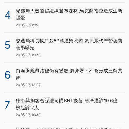
光纖無人機遺留纜線遍布森林 烏克蘭指控造成生態
4
隱憂
2026/8/6 15:51
交通局科長帳戶多63萬遭疑收賄 為民眾代墊醫藥費
5
善舉曝光
2026/8/5 19:39
白海豚颱風路徑仍有變數 氣象署：不會形成三颱共
6
舞
2026/8/6 13:02
律師與掮客合謀誆可購BNT疫苗 慈濟遭詐10.6億、
7
檢起訴17人
2026/8/6 19:39