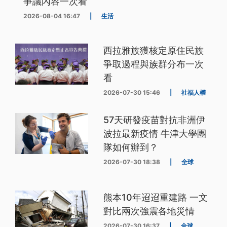
爭議內容一次看
2026-08-04 16:47
|
生活
西拉雅族獲核定原住民族
爭取過程與族群分布一次
看
2026-07-30 15:46
|
社福人權
57天研發疫苗對抗非洲伊
波拉最新疫情 牛津大學團
隊如何辦到？
2026-07-30 18:38
|
全球
熊本10年迢迢重建路 一文
對比兩次強震各地災情
2026-07-30 16:37
|
全球