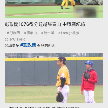
彭政閔1076得分超越張泰山 中職新紀錄
彭政閔
張泰山
統一獅
Lamigo桃猿
...
2019/7/18 08:01
#彭政閔
閱讀更多
有關的新聞