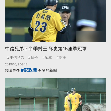
中信兄弟下半季封王 隊史第15座季冠軍
中信兄弟
恰恰
冠軍
封王
2019/10/2 08:12
#彭政閔
閱讀更多
有關的新聞