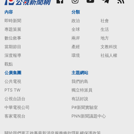
內容
分類
即時新聞
政治
社會
專題策展
全球
生活
數位敘事
兩岸
地方
當期節目
產經
文教科技
深度報導
環境
社福人權
觀點
公廣集團
主題網站
公共電視
我們的島
PTS TW
獨立特派員
公視台語台
有話好說
中華電視公司
P#新聞實驗室
客家電視台
PNN新聞議題中心
關於我們
更正啟事
最新消息
服務條款
隱私權保護政策