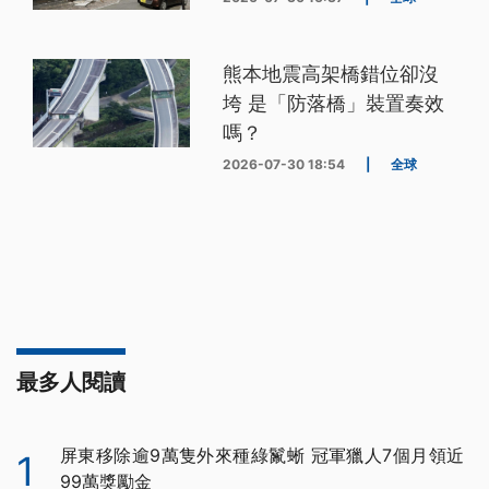
熊本地震高架橋錯位卻沒
垮 是「防落橋」裝置奏效
嗎？
2026-07-30 18:54
|
全球
最多人閱讀
屏東移除逾9萬隻外來種綠鬣蜥 冠軍獵人7個月領近
1
99萬獎勵金