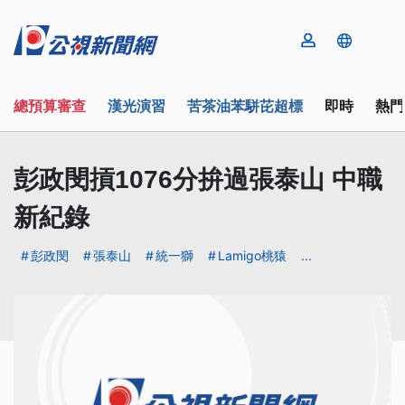
總預算審查
漢光演習
苦茶油苯駢芘超標
即時
熱門
彭政閔摃1076分拚過張泰山 中職
新紀錄
彭政閔
張泰山
統一獅
Lamigo桃猿
...