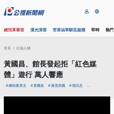
總預算審查
漢光演習
苦茶油苯駢芘超標
即時
熱門
首頁
社福人權
黃國昌、館長發起拒「紅色媒
體」遊行 萬人響應
總統蔡英文
黃國昌
過境美國
假訊息
...