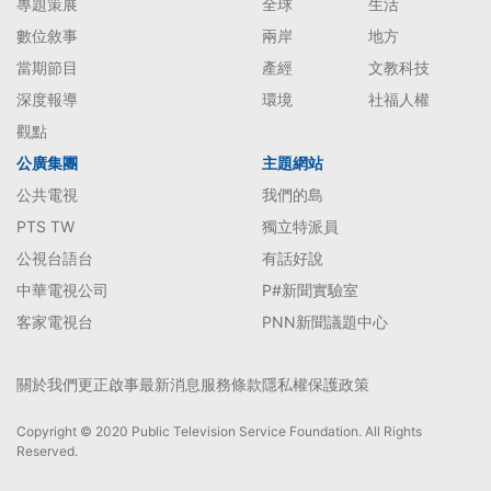
專題策展
全球
生活
數位敘事
兩岸
地方
當期節目
產經
文教科技
深度報導
環境
社福人權
觀點
公廣集團
主題網站
公共電視
我們的島
PTS TW
獨立特派員
公視台語台
有話好說
中華電視公司
P#新聞實驗室
客家電視台
PNN新聞議題中心
關於我們
更正啟事
最新消息
服務條款
隱私權保護政策
Copyright © 2020 Public Television Service Foundation. All Rights
Reserved.