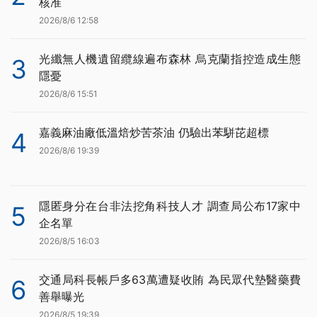
核准
2026/8/6 12:58
光纖無人機遺留纜線遍布森林 烏克蘭指控造成生態
3
隱憂
2026/8/6 15:51
嘉義麻油廠低溫焙炒苦茶油 仍驗出苯駢芘超標
4
2026/8/6 19:39
隱匿身分在台非法挖角科技人才 調查局公布17家中
5
企名單
2026/8/5 16:03
交通局科長帳戶多63萬遭疑收賄 為民眾代墊醫藥費
6
善舉曝光
2026/8/5 19:39