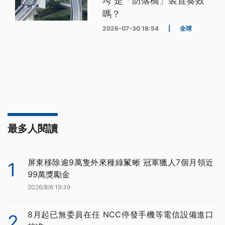
垮 是「防落橋」裝置奏效
嗎？
2026-07-30 18:54
|
全球
最多人閱讀
屏東移除逾9萬隻外來種綠鬣蜥 冠軍獵人7個月領近
1
99萬獎勵金
2026/8/6 19:39
8月起已無委員在任 NCC停發手機等電信設備進口
2