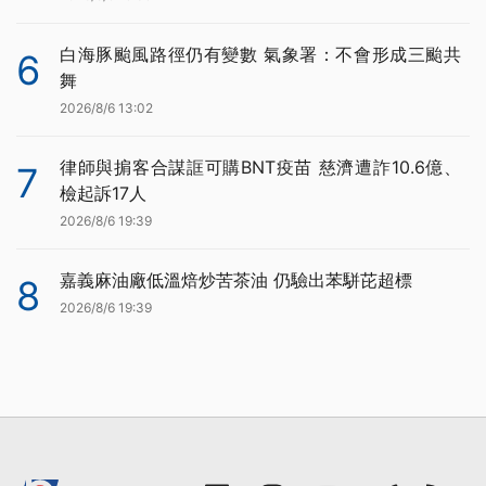
白海豚颱風路徑仍有變數 氣象署：不會形成三颱共
6
舞
2026/8/6 13:02
律師與掮客合謀誆可購BNT疫苗 慈濟遭詐10.6億、
7
檢起訴17人
2026/8/6 19:39
嘉義麻油廠低溫焙炒苦茶油 仍驗出苯駢芘超標
8
2026/8/6 19:39