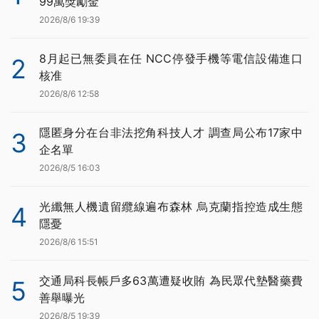
99萬獎勵金
2026/8/6 19:39
8月起已無委員在任 NCC停發手機等電信設備進口
2
核准
2026/8/6 12:58
隱匿身分在台非法挖角科技人才 調查局公布17家中
3
企名單
2026/8/5 16:03
光纖無人機遺留纜線遍布森林 烏克蘭指控造成生態
4
隱憂
2026/8/6 15:51
交通局科長帳戶多63萬遭疑收賄 為民眾代墊醫藥費
5
善舉曝光
2026/8/5 19:39