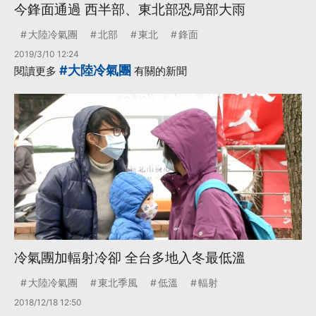
今鋒面通過 西半部、東北部恐局部大雨
大陸冷氣團
北部
東北
鋒面
2019/3/10 12:24
#大陸冷氣團
閱讀更多
有關的新聞
冷氣團加輻射冷卻 全台多地入冬最低溫
大陸冷氣團
東北季風
低溫
輻射
2018/12/18 12:50