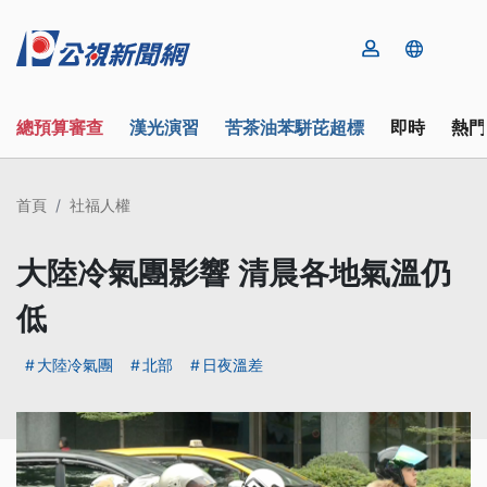
總預算審查
漢光演習
苦茶油苯駢芘超標
即時
熱門
首頁
社福人權
大陸冷氣團影響 清晨各地氣溫仍
低
大陸冷氣團
北部
日夜溫差