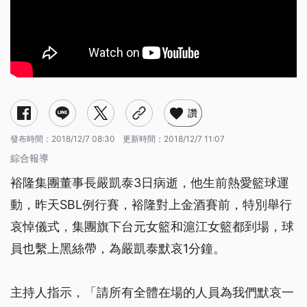
讚
發布時間：
2018/12/7 08:30
更新時間：
2018/12/7 11:07
綜合報導
裕隆集團董事長嚴凱泰3日病逝，他生前熱愛籃球運
動，昨天SBL例行賽，裕隆對上金酒賽前，特別舉行
哀悼儀式，集團旗下台元女籃和滬江女籃都到場，球
員也繫上黑絲帶，為嚴凱泰默哀1分鐘。
主持人指示，「請所有全體在場的人員為我們默哀一