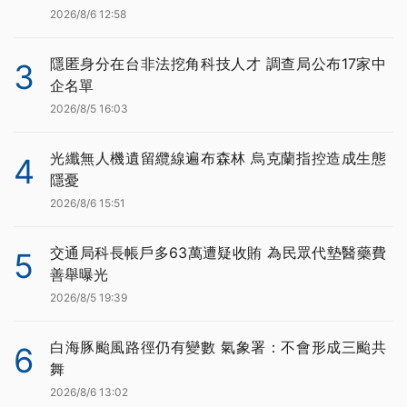
2026/8/6 12:58
隱匿身分在台非法挖角科技人才 調查局公布17家中
3
企名單
2026/8/5 16:03
光纖無人機遺留纜線遍布森林 烏克蘭指控造成生態
4
隱憂
2026/8/6 15:51
交通局科長帳戶多63萬遭疑收賄 為民眾代墊醫藥費
5
善舉曝光
2026/8/5 19:39
白海豚颱風路徑仍有變數 氣象署：不會形成三颱共
6
舞
2026/8/6 13:02