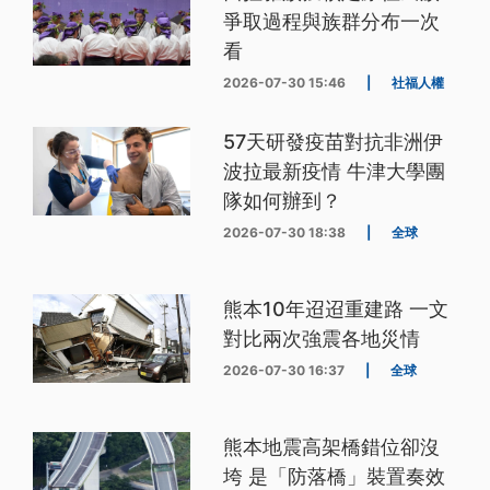
爭取過程與族群分布一次
看
2026-07-30 15:46
|
社福人權
57天研發疫苗對抗非洲伊
波拉最新疫情 牛津大學團
隊如何辦到？
2026-07-30 18:38
|
全球
熊本10年迢迢重建路 一文
對比兩次強震各地災情
2026-07-30 16:37
|
全球
熊本地震高架橋錯位卻沒
垮 是「防落橋」裝置奏效