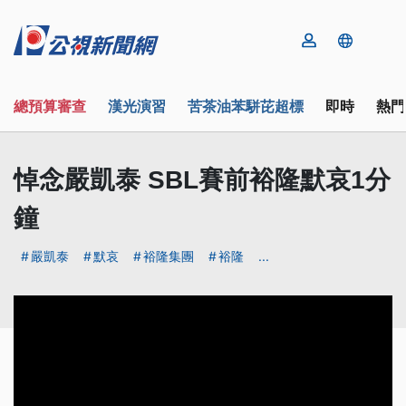
總預算審查
漢光演習
苦茶油苯駢芘超標
即時
熱門
悼念嚴凱泰 SBL賽前裕隆默哀1分
鐘
嚴凱泰
默哀
裕隆集團
裕隆
...