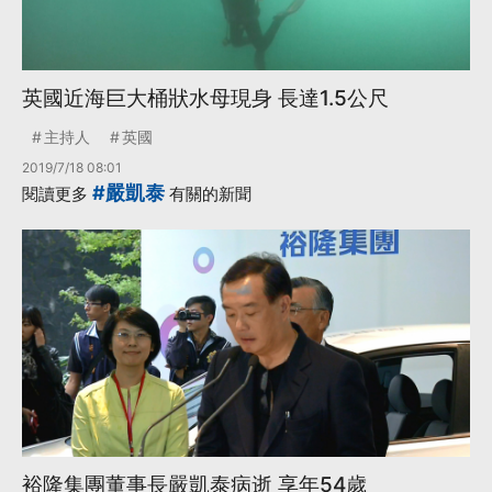
英國近海巨大桶狀水母現身 長達1.5公尺
主持人
英國
2019/7/18 08:01
#嚴凱泰
閱讀更多
有關的新聞
裕隆集團董事長嚴凱泰病逝 享年54歲