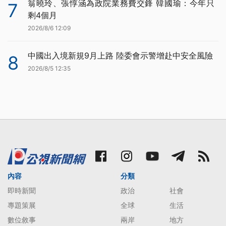
翁曉玲、張惇涵為政院業務費交鋒 韓國瑜：今年只
7
剩4個月
2026/8/6 12:09
中國出入境新規9月上路 陸委會示警增赴中安全風險
8
2026/8/5 12:35
內容
分類
即時新聞
政治
社會
專題策展
全球
生活
數位敘事
兩岸
地方