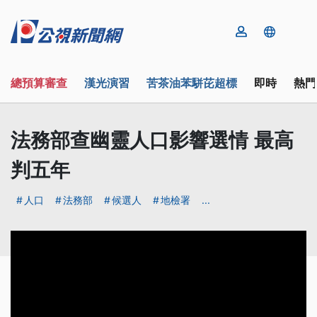
總預算審查
漢光演習
苦茶油苯駢芘超標
即時
熱門
法務部查幽靈人口影響選情 最高
判五年
人口
法務部
候選人
地檢署
...