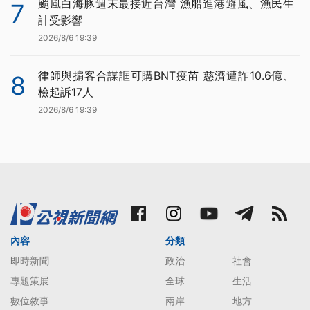
颱風白海豚週末最接近台灣 漁船進港避風、漁民生
7
計受影響
2026/8/6 19:39
律師與掮客合謀誆可購BNT疫苗 慈濟遭詐10.6億、
8
檢起訴17人
2026/8/6 19:39
內容
分類
即時新聞
政治
社會
專題策展
全球
生活
數位敘事
兩岸
地方