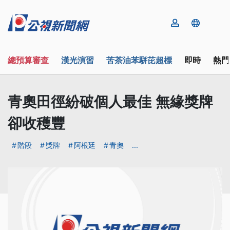
總預算審查
漢光演習
苦茶油苯駢芘超標
即時
熱門
青奧田徑紛破個人最佳 無緣獎牌
卻收穫豐
階段
獎牌
阿根廷
青奧
...