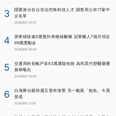
隱匿身分在台非法挖角科技人才 調查局公布17家中
3
企名單
2026/8/5 16:03
屏東移除逾9萬隻外來種綠鬣蜥 冠軍獵人7個月領近
4
99萬獎勵金
2026/8/6 19:39
交通局科長帳戶多63萬遭疑收賄 為民眾代墊醫藥費
5
善舉曝光
2026/8/5 19:39
白海豚估最快週五發布海警 另一颱風「鯨魚」今晨
6
形成
2026/8/5 12:50