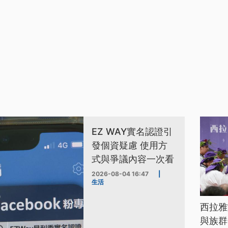
EZ WAY實名認證引
發個資疑慮 使用方
式與爭議內容一次看
2026-08-04 16:47
|
生活
西拉雅
與族群