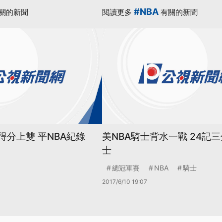
#NBA
關的新聞
閱讀更多
有關的新聞
得分上雙 平NBA紀錄
美NBA騎士背水一戰 24記
士
總冠軍賽
NBA
騎士
2017/6/10 19:07