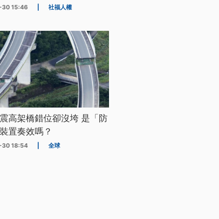
-30 15:46
|
社福人權
震高架橋錯位卻沒垮 是「防
裝置奏效嗎？
-30 18:54
|
全球