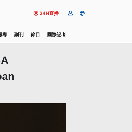
24H直播
報導
副刊
節目
國際記者
BA
oan