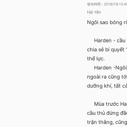
發布時間：
2018/7/9 13:4
Hải Yến
Ngôi sao bóng 
Harden - cầu th
chia sẻ bí quyết
thể lực.
Harden -Ngôi sa
ngoài ra cũng t
dưỡng khí, tất cả
Mùa trước Harde
cầu thủ đứng đầ
trận thắng, cũng