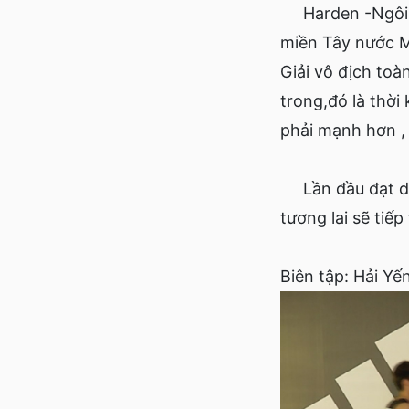
Harden -Ngôi sa
miền Tây nước Mỹ
Giải vô địch toà
trong,đó là thời 
phải mạnh hơn , 
Lần đầu đạt dan
tương lai sẽ tiế
Biên tập: Hải Yế