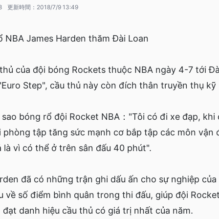
8
更新時間：
2018/7/9 13:49
rổ NBA James Harden thăm Đài Loan
ủ của đội bóng Rockets thuộc NBA ngày 4-7 tới Đài
 "Euro Step", cầu thủ này còn đích thân truyền thụ kỹ
o bóng rổ đội Rocket NBA："Tôi có đi xe đạp, khi đi 
ới phòng tập tăng sức mạnh cơ bắp tập các môn vận
 là vì có thể ở trên sân đấu 40 phút".
n đã có những trận ghi dấu ấn cho sự nghiệp của 
u về số điểm bình quân trong thi đấu, giúp đội Rock
 đạt danh hiệu cầu thủ có giá trị nhất của năm.