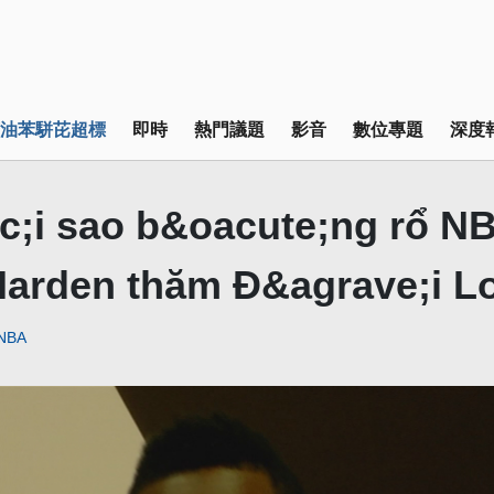
油苯駢芘超標
即時
熱門議題
影音
數位專題
深度
c;i sao b&oacute;ng rổ N
arden thăm Đ&agrave;i L
NBA