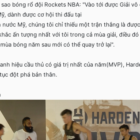
o bóng rổ đội Rockets NBA: "Vào tới được Giải vô 
, dành được cơ hội thi đấu tại
n nước Mỹ, chúng tôi chỉ thiếu một trận thắng là đượ
khắc ấn tượng nhất với tôi trong cả mùa giải, điều đó 
mùa bóng năm sau mới có thể quay trở lại".
h hiệu cầu thủ có giá trị nhất của năm(MVP), Harde
p tục đột phá bản thân.
n