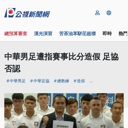
總預算審查
漢光演習
苦茶油苯駢芘超標
即時
熱門
中華男足遭指賽事比分造假 足協
否認
中華男足
中華足協
總教練
造假
...