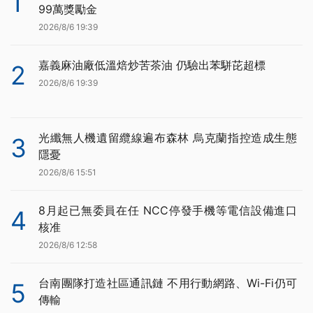
1
99萬獎勵金
2026/8/6 19:39
嘉義麻油廠低溫焙炒苦茶油 仍驗出苯駢芘超標
2
2026/8/6 19:39
光纖無人機遺留纜線遍布森林 烏克蘭指控造成生態
3
隱憂
2026/8/6 15:51
8月起已無委員在任 NCC停發手機等電信設備進口
4
核准
2026/8/6 12:58
台南團隊打造社區通訊鏈 不用行動網路、Wi-Fi仍可
5
傳輸