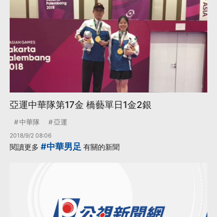
亞運中華隊第17金 橋藝單日1金2銀
中華隊
亞運
2018/9/2 08:06
#中華男足
閱讀更多
有關的新聞