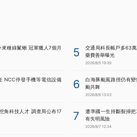
外來種綠鬣蜥 冠軍獵人7個月
交通局科長帳戶多63萬
5
藥費善舉曝光
2026/8/5 19:39
任 NCC停發手機等電信設備
白海豚颱風路徑仍有變
6
颱共舞
2026/8/6 13:02
挖角科技人才 調查局公布17
遭準國一生持斷裂掃把
7
有失明風險
2026/8/7 12:34