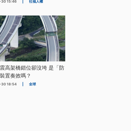
-30 15:46
|
社福人權
震高架橋錯位卻沒垮 是「防
裝置奏效嗎？
-30 18:54
|
全球