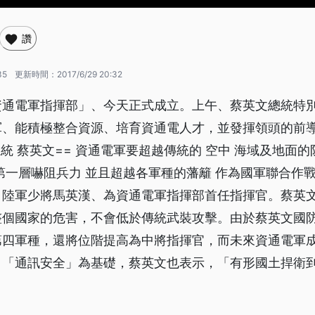
讚
35
更新時間：
2017/6/29 20:32
資通電軍指揮部」、今天正式成立。上午、蔡英文總統特
軍、能積極整合資源、培育資通電人才，並發揮領頭的前
總統 蔡英文== 資通電軍要超越傳統的 空中 海域及地面的
第一層嚇阻兵力 並且超越各軍種的藩籬 作為國軍聯合作戰
，陸軍少將馬英漢、為資通電軍指揮部首任指揮官。蔡英
整個國家的危害，不會低於傳統武裝攻擊。由於蔡英文國
第四軍種，還將位階提高為中將指揮官，而未來資通電軍
，「通訊安全」為基礎，蔡英文也表示，「有形國土捍衛