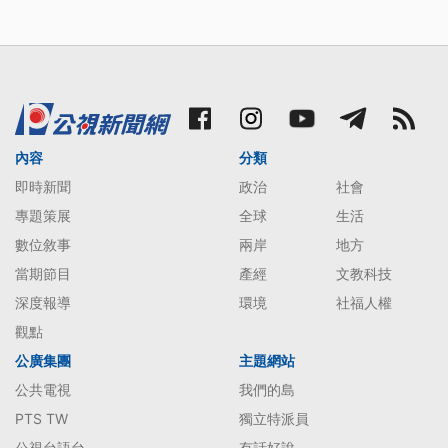
內容
分類
即時新聞
政治
社會
專題策展
全球
生活
數位敘事
兩岸
地方
當期節目
產經
文教科技
深度報導
環境
社福人權
觀點
公廣集團
主題網站
公共電視
我們的島
PTS TW
獨立特派員
公視台語台
有話好說