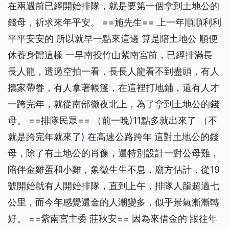
在兩週前已經開始排隊，就是要第一個拿到土地公的
錢母，祈求來年平安。 ==施先生== 上一年順順利利
平平安安的 所以就早一點來這邊 算是陪土地公 順便
休養身體這樣 一早南投竹山紫南宮前，已經排滿長
長人龍，透過空拍一看，長長人龍看不到盡頭，有人
攜家帶眷，有人拿著帳篷，在這裡打地鋪，還有人才
一跨完年，就從南部徹夜北上，為了拿到土地公的錢
母。 ==排隊民眾== （前一晚)11點多就出來了 （不
就是跨完年就來了) 在高速公路跨年 這對土地公的錢
母，除了有土地公的肖像，還特別設計一對公母雞，
陪伴金雞蛋和小雞，象徵生生不息，廟方估計，從19
號開始就有人開始排隊，直到上午，排隊人龍超過七
公里，而今年感覺還金的人潮變多，似乎景氣漸漸轉
好。 ==紫南宮主委 莊秋安== 因為來借金的 跟往年