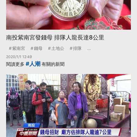
南投紫南宮發錢母 排隊人龍長達8公里
紫南宮
錢母
土地公
排隊
...
2020/1/1 12:49
#人潮
閱讀更多
有關的新聞