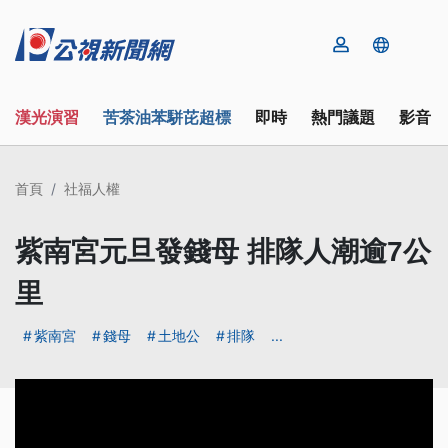
漢光演習
苦茶油苯駢芘超標
即時
熱門議題
影音
首頁
社福人權
紫南宮元旦發錢母 排隊人潮逾7公
里
紫南宮
錢母
土地公
排隊
...