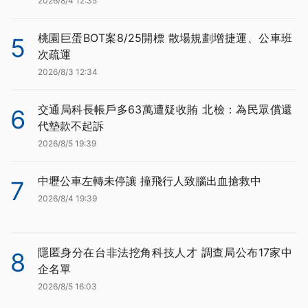
2026/8/4 12:35
桃園巨蛋BOT案8/25開標 散場規劃增捷運、公車班
5
次疏運
2026/8/3 12:34
交通局科長帳戶多63萬遭疑收賄 北檢：為民眾償還
6
代墊款不起訴
2026/8/5 19:39
中壢公車左轉未停讓 撞飛行人致腦出血搶救中
7
2026/8/4 19:39
隱匿身分在台非法挖角科技人才 調查局公布17家中
8
企名單
2026/8/5 16:03