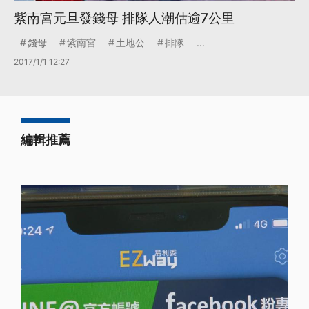
紫南宮元旦發錢母 排隊人潮估逾7公里
錢母
紫南宮
土地公
排隊
...
2017/1/1 12:27
編輯推薦