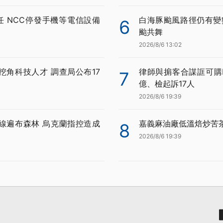
任 NCC停發手機等電信設備
白海豚颱風路徑仍有變
6
颱共舞
2026/8/6 13:02
挖角科技人才 調查局公布17
律師與掮客合謀誆可購BN
7
億、檢起訴17人
2026/8/6 19:39
線遍布森林 烏克蘭指控造成
嘉義麻油廠低溫焙炒苦
8
2026/8/6 19:39