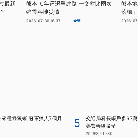
拉最新
熊本10年迢迢重建路 一文對比兩次
熊本地
？
強震各地災情
落橋」
2026-07-30 16:37
|
全球
2026-07
外來種綠鬣蜥 冠軍獵人7個月
交通局科長帳戶多63萬
5
藥費善舉曝光
2026/8/5 19:39