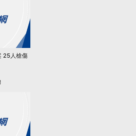
 25人槍傷
聞