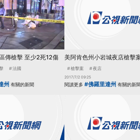
傳槍擊 至少2死12傷
美阿肯色州小岩城夜店槍擊案
擊
法國
槍擊案
夜店
2017/7/2 09:25
達州
#佛羅里達州
有關的新聞
閱讀更多
有關的新