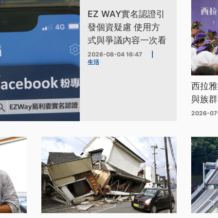
EZ WAY實名認證引
發個資疑慮 使用方
式與爭議內容一次看
2026-08-04 16:47
|
生活
西拉雅
與族群
2026-07