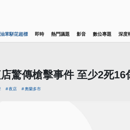
油苯駢芘超標
即時
熱門議題
影音
數位專題
深度
店驚傳槍擊事件 至少2死16
擊
夜店
奧蘭多市