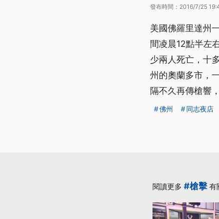
發布時間：
2016/7/25 19:
美國佛羅里達州一
間凌晨12點半左
少兩人死亡，十
州的奧蘭多市，
隔不久再傳槍響
佛州
同志夜店
#槍擊
閱讀更多
有