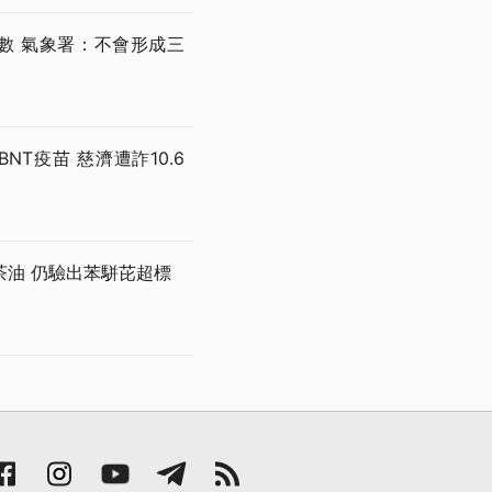
數 氣象署：不會形成三
T疫苗 慈濟遭詐10.6
茶油 仍驗出苯駢芘超標