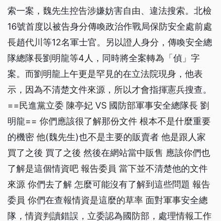
索一案，魏先生控告涉嫌妨害自由、違法搜索。北檢
16號首度以被告身分傳喚政治作戰局保防安全處前處
長趙代川等12名軍士官。另以證人身分，傳喚安全總
隊總隊長劉明龍等4人，同時將全案轉為「偵」字
案。而劉明龍上午更是罕見的在立法院現身，他表
示，因為不清楚文件來源，所以才會指揮憲兵搜查。
==民進黨立委 陳亭妃 VS 國防部軍事安全總隊長 劉
明龍== 你們應該很了解那份文件 根本不是什麼重要
的機密 他(魏先生)也不是主要的販賣者 他是跟人家
買了之後 買了之後 然後在網站當中販售 應該你們也
了解是這個情資吧 報告委員 當下並不清楚他的文件
來源 你們去了解 怎麼可能沒有了解到這些問題 報告
委員 你們在查報情資是這麼的草率 面對軍事安全總
隊，情資判讀錯誤，立委認為國防部，處理情報工作