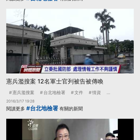
憲兵濫搜案 12名軍士官列被告被傳喚
憲兵濫搜案
台北地檢署
文件
情資
...
2016/3/17 19:28
#台北地檢署
閱讀更多
有關的新聞