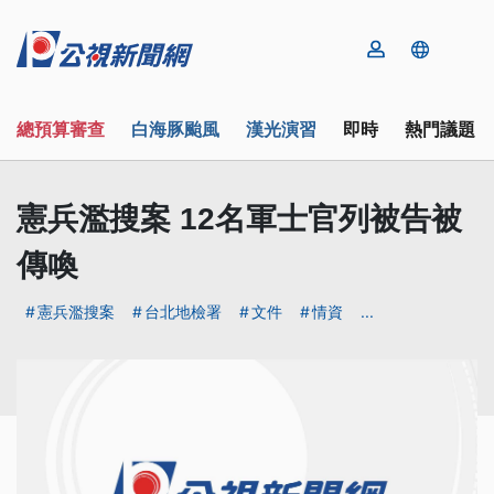
總預算審查
白海豚颱風
漢光演習
即時
熱門議題
憲兵濫搜案 12名軍士官列被告被
傳喚
憲兵濫搜案
台北地檢署
文件
情資
...