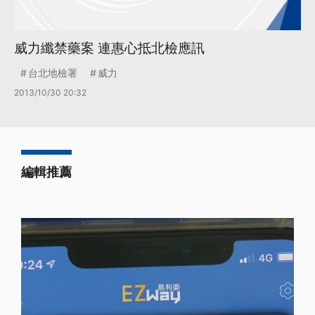
威力纖禁藥案 連惠心抵北檢應訊
台北地檢署
威力
2013/10/30 20:32
編輯推薦