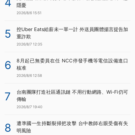
4
隱憂
2026/8/6 15:51
控Uber Eats給薪未一單一計 外送員團體揚言提告加
5
重詐欺
2026/8/7 12:35
8月起已無委員在任 NCC停發手機等電信設備進口
6
核准
2026/8/6 12:58
台南團隊打造社區通訊鏈 不用行動網路、Wi-Fi仍可
7
傳輸
2026/8/7 19:40
遭準國一生持斷裂掃把攻擊 台中教師右眼受傷有失
8
明風險