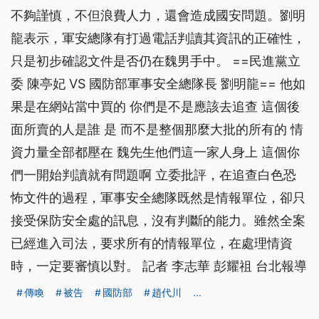
不夠謹慎，不但浪費人力，還會造成國安問題。劉明
龍表示，軍安總隊有打過電話判讀其資訊的正確性，
只是初步確認文件是否仍在魏男手中。 ==民進黨立
委 陳亭妃 VS 國防部軍事安全總隊長 劉明龍== 他如
果是在網站當中買的 你們是不是應該去追查 這個後
面所賣的人是誰 是 而不是整個那麼大批的所有的 情
資力量全部都壓在 魏先生他們這一家人身上 這個你
們一開始判讀就有問題啊 立委批評，在追查白色恐
怖文件的過程，軍事安全總隊既然是情報單位，卻只
接受保防安全處的訊息，沒有判斷的能力。雖然全案
已經進入司法，要求所有的情報單位，在處理情資
時，一定要審慎以對。 記者 李志華 彭耀祖 台北報導
傳喚
被告
國防部
趙代川
...