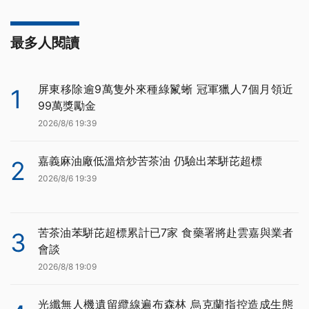
最多人閱讀
屏東移除逾9萬隻外來種綠鬣蜥 冠軍獵人7個月領近
1
99萬獎勵金
2026/8/6 19:39
嘉義麻油廠低溫焙炒苦茶油 仍驗出苯駢芘超標
2
2026/8/6 19:39
苦茶油苯駢芘超標累計已7家 食藥署將赴雲嘉與業者
3
會談
2026/8/8 19:09
光纖無人機遺留纜線遍布森林 烏克蘭指控造成生態