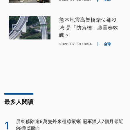
熊本地震高架橋錯位卻沒
垮 是「防落橋」裝置奏效
嗎？
2026-07-30 18:54
|
全球
最多人閱讀
屏東移除逾9萬隻外來種綠鬣蜥 冠軍獵人7個月領近
1
99萬獎勵金