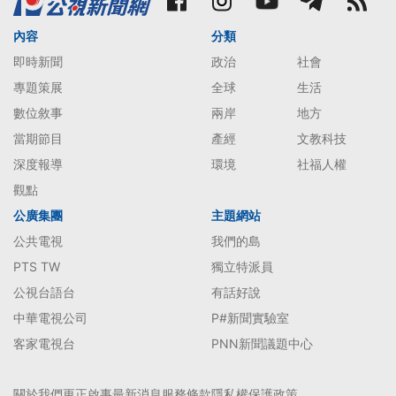
內容
分類
即時新聞
政治
社會
專題策展
全球
生活
數位敘事
兩岸
地方
當期節目
產經
文教科技
深度報導
環境
社福人權
觀點
公廣集團
主題網站
公共電視
我們的島
PTS TW
獨立特派員
公視台語台
有話好說
中華電視公司
P#新聞實驗室
客家電視台
PNN新聞議題中心
關於我們
更正啟事
最新消息
服務條款
隱私權保護政策