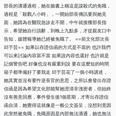
部長的溝通過程，她在臉書上稱這是謀殺式的免職，
過程是「殺戮八小時」，一開始部長傳訊要與她見
面，她因為在醫院急診走不開，中午就接獲部長指
示，希望她自行請辭，到晚上九點多，才從親友口中
告知，媒體報導她已經被免職了。 ==前文化部次長
邱于芸== 如果以存證信函的方式是不當的 也許我們
可以來討論內容當不當 如果說內容也還好 也許就是
記個警告吧 好像也沒有嚴重到說 要在這麼短的時間
箱子都準備好了要我走 邱于芸花了一個小時講述，
她其實並沒有要忤逆長官的意思，之所以會發出存證
信函是因為希望文化部能幫她澄清非洩密者，但始終
沒有善意回應，事件發生後1個星期，才寄出存證信
函自清，她覺得這就像是一般公文簽呈，沒想到竟因
此突然被免職，免職原因是內部無法溝通，她也無法