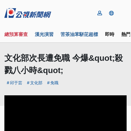
總預算審查
漢光演習
苦茶油苯駢芘超標
即時
熱門
文化部次長遭免職 今爆&quot;殺
戮八小時&quot;
邱于芸
文化部
免職