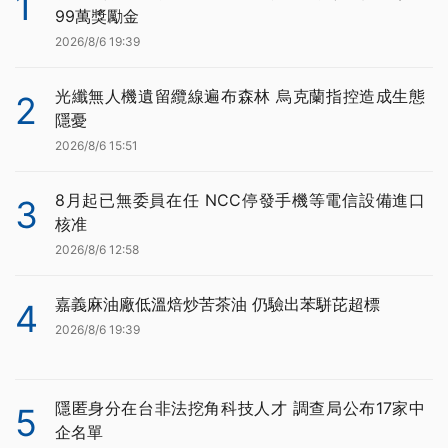
1
99萬獎勵金
2026/8/6 19:39
光纖無人機遺留纜線遍布森林 烏克蘭指控造成生態
2
隱憂
2026/8/6 15:51
8月起已無委員在任 NCC停發手機等電信設備進口
3
核准
2026/8/6 12:58
嘉義麻油廠低溫焙炒苦茶油 仍驗出苯駢芘超標
4
2026/8/6 19:39
隱匿身分在台非法挖角科技人才 調查局公布17家中
5
企名單