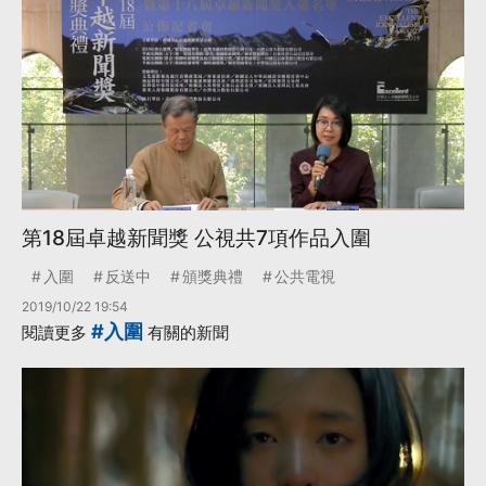
第18屆卓越新聞獎 公視共7項作品入圍
入圍
反送中
頒獎典禮
公共電視
2019/10/22 19:54
#入圍
閱讀更多
有關的新聞