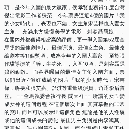
項，是今年入圍的最大贏家，侯孝賢也獲得年度台灣
傑出電影工作者殊榮；今年票房逼近4億的國片「我
的少女時代」，表現也不錯，女主角宋芸樺也入圍女
主角。 充滿東方緩慢美學的電影「刺客聶隱娘」，
在國內外都獲得相當高的評價，更一舉入圍第52屆金
馬獎的最佳劇情片、最佳導演、最佳女主角、最佳改
編劇本等11個獎項，成為今年的入圍大贏家。 至於張
作驥導演的「醉．生夢死」，入圍10項，是刺客聶隱
娘的勁敵。 而各界矚目的最佳女主角入圍方面，票
房開出近4億好成績的國片「我的少女時代」宋芸
樺，將要和張艾嘉、舒淇等重量級演員，角逐影后寶
座。 ==金馬執委會執行長 聞天祥== 所謂的女丑變
成女神的這個過程 在這個層次上面 其實掌握的非常
的突出 而且可以展示出這個角色 無論是他的人性貌
或他的這個成長的變化 最佳男主角則是由李鴻其、
郭富城、馮小剛等5人入圍。而台灣傑出電影工作