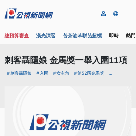
總預算審查
漢光演習
苦茶油苯駢芘超標
即時
熱門
刺客聶隱娘 金馬獎一舉入圍11項
刺客聶隱娘
入圍
女主角
第52屆金馬獎
...