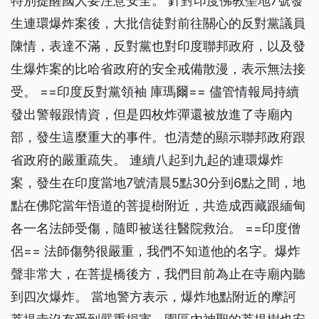
特別提醒國人要注意安全。 針對印度佛教聖地7號發
生連環爆炸案後，大批信徒對前往關心的反對黨議員
陳情，表達不滿，反對黨也對印度聯邦政府，以及發
生爆炸案的比哈省政府的安全戒備散漫，表示無法接
受。 ==印度反對黨領袖 庫瑪爾== 儘管情報局持續
發出警報跟情資，但是四枚炸彈還被放進了寺廟內
部，發生這麼重大的事件。也清楚的顯示聯邦政府跟
省政府的嚴重疏失。 連續八起到九起的連環爆炸
案，發生在印度當地7號清晨5點30分到6點之間，地
點在佛陀當年悟道的菩提樹附近，共造成西藏跟緬甸
各一名法師受傷，隨即被送往醫院救治。 ==印度僧
侶== 法師傷勢很嚴重，我們不知道他的名字。爆炸
聲非常大，在菩提橋後方，我們目前為止在寺廟內聽
到四次爆炸。 當地警方表示，爆炸地點附近的摩訶