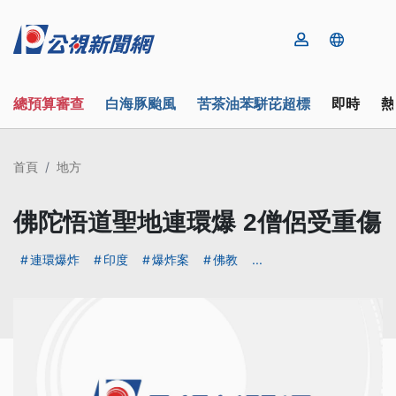
總預算審查
白海豚颱風
苦茶油苯駢芘超標
即時
熱
首頁
地方
佛陀悟道聖地連環爆 2僧侶受重傷
連環爆炸
印度
爆炸案
佛教
...