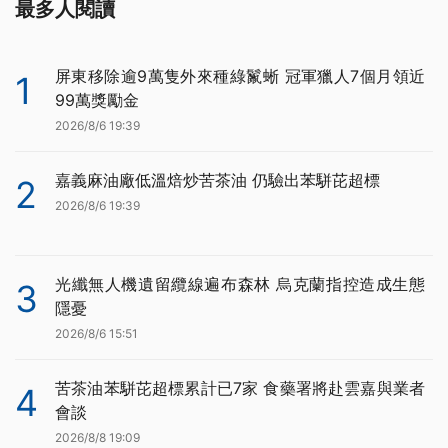
最多人閱讀
屏東移除逾9萬隻外來種綠鬣蜥 冠軍獵人7個月領近
1
99萬獎勵金
2026/8/6 19:39
嘉義麻油廠低溫焙炒苦茶油 仍驗出苯駢芘超標
2
2026/8/6 19:39
光纖無人機遺留纜線遍布森林 烏克蘭指控造成生態
3
隱憂
2026/8/6 15:51
苦茶油苯駢芘超標累計已7家 食藥署將赴雲嘉與業者
4
會談
2026/8/8 19:09