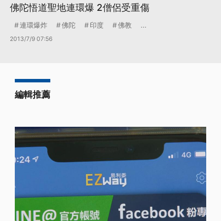
佛陀悟道聖地連環爆 2僧侶受重傷
連環爆炸
佛陀
印度
佛教
...
2013/7/9 07:56
編輯推薦