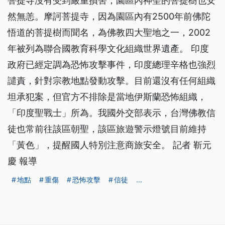
菩提寺沒有受到嚴重損害，園區內神聖的菩提樹也安
然無恙。摩訶菩提寺，因為園區內有2500年前佛陀
悟道的菩提樹而聞名，為佛教四大聖地之一，2002
年被列為聯合國教育科學文化組織世界遺產。 印度
政府已經定調為恐怖攻擊事件，印度總理辛格也強烈
譴責，針對宗教地點發動攻擊。目前還沒有任何組織
坦承犯案，但官方不排除是當地伊斯蘭恐怖組織，
「印度聖戰士」所為。我國外交部表示，台灣佛教信
徒也常前往該區朝聖，該區旅遊警示燈號目前維持
「黃色」，提醒國人特別注意商旅安全。 記者 靳元
慶 報導
地點
重傷
恐怖攻擊
信徒
...