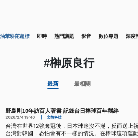
油苯駢芘超標
即時
熱門議題
影音
數位專題
深度
#榊原良行
最新
最相關
野島剛10年訪百人著書 記錄台日棒球百年羈絆
2026/2/4 19:40
|
文教科技
台灣在世界12強奪冠後，日本球迷沒不滿，反而送上
台灣對韓國，恐怕會有不一樣的情況。在棒球這項運