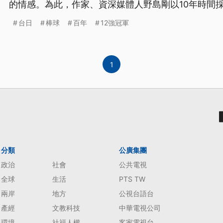
的情感。為此，作家、資深媒體人野島剛以10年時間採
史。
台日
棒球
百年
12強冠軍
1
分類
公廣集團
政治
社會
公共電視
全球
生活
PTS TW
兩岸
地方
公視台語台
產經
文教科技
中華電視公司
環境
社福人權
客家電視台