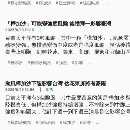
樺加沙颱風
樺加沙
巴士海峽
強烈颱風
...
「樺加沙」可能變強度風颱 後禮拜一影響臺灣
2025/9/19 19:15
|
目前太平洋有3粒風颱，其中一粒「樺加沙」，氣象署
續咧變強，無排除變做中度或者是強度風颱，預估後禮拜一 (9
臺灣上明顯，到時花蓮、臺東、高雄、屏東和宜蘭山
導言為台語文）
樺加沙
樺加沙颱風
強度
影響
...
颱風樺加沙下週影響台灣 估花東屏將有豪雨
2025/9/19 12:56
|
生活
目前太平洋有3個颱風，其中最要留意的就是'樺加沙'
陸機會低，但樺加沙強度持續增強，不排除來到中颱
強度和範圍大，估計下週一到下週三清晨是它影響台
東以及高屏和宜蘭山區和屏東，會出現豪雨以上雨勢
樺加沙颱風
強風豪雨
樺加沙
影響
...
浪。