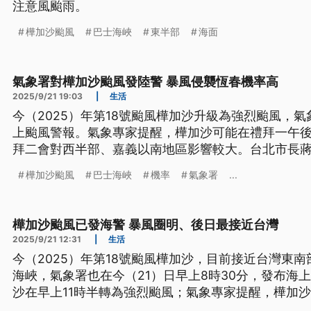
注意風颱雨。
樺加沙颱風
巴士海峽
東半部
海面
氣象署對樺加沙颱風發陸警 暴風侵襲恆春機率高
2025/9/21 19:03
|
生活
今（2025）年第18號颱風樺加沙升級為強烈颱風，
上颱風警報。氣象專家提醒，樺加沙可能在禮拜一午
拜二會對西半部、嘉義以南地區影響較大。台北市長
著的時間在今（21）日入夜，可能會出現8級到9級的
樺加沙颱風
巴士海峽
機率
氣象署
...
樺加沙颱風已發海警 暴風圈明、後日最接近台灣
2025/9/21 12:31
|
生活
今（2025）年第18號颱風樺加沙，目前接近台灣東
海峽，氣象署也在今（21）日早上8時30分，發布海
沙在早上11時半轉為強烈颱風；氣象專家提醒，樺加
台灣東半部，到了週二，則是對西半部、嘉義以南地