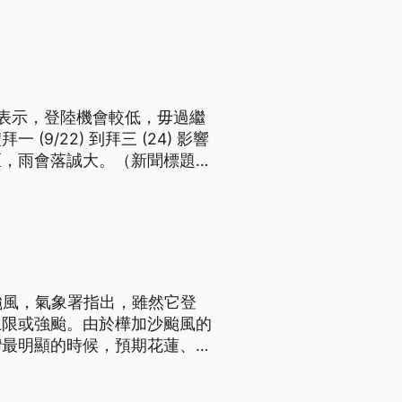
表示，登陸機會較低，毋過繼
/22) 到拜三 (24) 影響
區，雨會落誠大。（新聞標題、
颱風，氣象署指出，雖然它登
上限或強颱。由於樺加沙颱風的
灣最明顯的時候，預期花蓮、台
，請民眾嚴防強風、豪雨和大