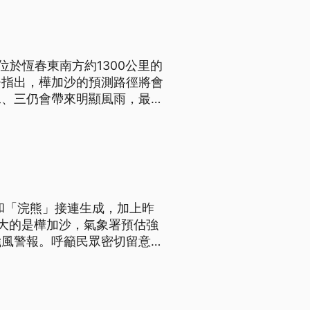
位於恆春東南方約1300公里的
署指出，樺加沙的預測路徑將會
二、三仍會帶來明顯風雨，最快
和「浣熊」接連生成，加上昨
大的是樺加沙，氣象署預估強
颱風警報。呼籲民眾密切留意後