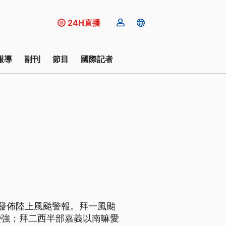
24H直播
報導
副刊
節目
國際記者
發佈陸上風颱警報。拜一風颱
變強；拜二西半部嘉義以南嘛愛