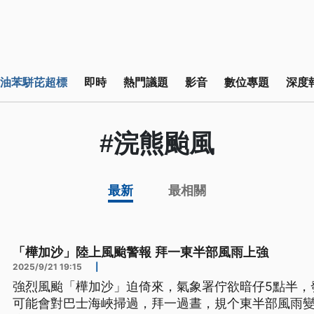
油苯駢芘超標
即時
熱門議題
影音
數位專題
深度
#浣熊颱風
最新
最相關
「樺加沙」陸上風颱警報 拜一東半部風雨上強
2025/9/21 19:15
|
強烈風颱「樺加沙」迫倚來，氣象署佇欲暗仔5點半，
可能會對巴士海峽掃過，拜一過晝，規个東半部風雨