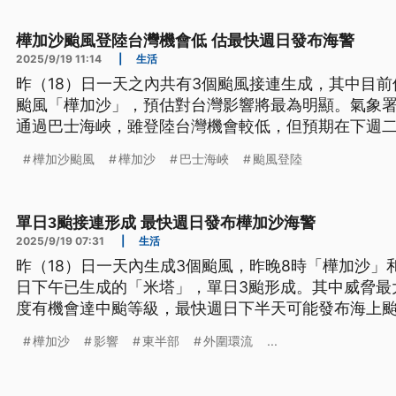
樺加沙颱風登陸台灣機會低 估最快週日發布海警
2025/9/19 11:14
|
生活
昨（18）日一天之內共有3個颱風接連生成，其中目前
颱風「樺加沙」，預估對台灣影響將最為明顯。氣象
通過巴士海峽，雖登陸台灣機會較低，但預期在下週
可能在週日發布海上颱風警報。
樺加沙颱風
樺加沙
巴士海峽
颱風登陸
單日3颱接連形成 最快週日發布樺加沙海警
2025/9/19 07:31
|
生活
昨（18）日一天內生成3個颱風，昨晚8時「樺加沙」
日下午已生成的「米塔」，單日3颱形成。其中威脅最
度有機會達中颱等級，最快週日下半天可能發布海上
續動態。
樺加沙
影響
東半部
外圍環流
...