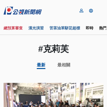
總預算審查
漢光演習
苦茶油苯駢芘超標
即時
熱門
#克莉芙
最新
最相關