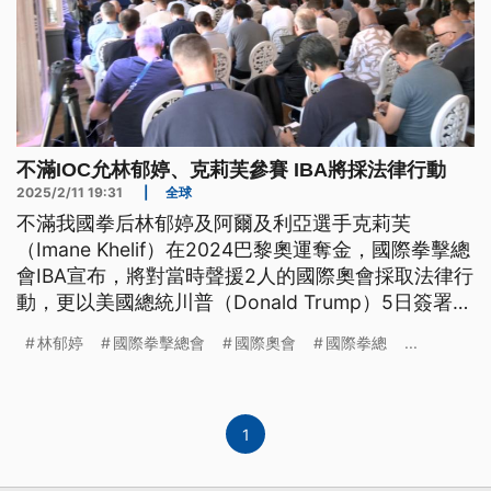
不滿IOC允林郁婷、克莉芙參賽 IBA將採法律行動
2025/2/11 19:31
|
全球
不滿我國拳后林郁婷及阿爾及利亞選手克莉芙
（Imane Khelif）在2024巴黎奧運奪金，國際拳擊總
會IBA宣布，將對當時聲援2人的國際奧會採取法律行
動，更以美國總統川普（Donald Trump）5日簽署的
行政命令，合理化所提出的刑事訴訟，強調不是針對
林郁婷
國際拳擊總會
國際奧會
國際拳總
...
選手，而是質疑國際奧會放行參賽的決定。
1