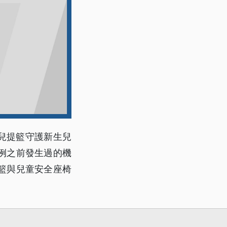
嬰兒提籃守護新生兒
例之前發生過的機
籃與兒童安全座椅