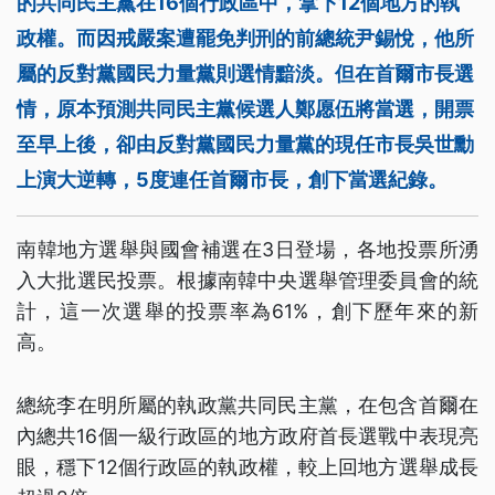
的共同民主黨在16個行政區中，拿下12個地方的執
政權。而因戒嚴案遭罷免判刑的前總統尹錫悅，他所
屬的反對黨國民力量黨則選情黯淡。但在首爾市長選
情，原本預測共同民主黨候選人鄭愿伍將當選，開票
至早上後，卻由反對黨國民力量黨的現任市長吳世勳
上演大逆轉，5度連任首爾市長，創下當選紀錄。
南韓地方選舉與國會補選在3日登場，各地投票所湧
入大批選民投票。根據南韓中央選舉管理委員會的統
計，這一次選舉的投票率為61%，創下歷年來的新
高。
總統李在明所屬的執政黨共同民主黨，在包含首爾在
內總共16個一級行政區的地方政府首長選戰中表現亮
眼，穩下12個行政區的執政權，較上回地方選舉成長