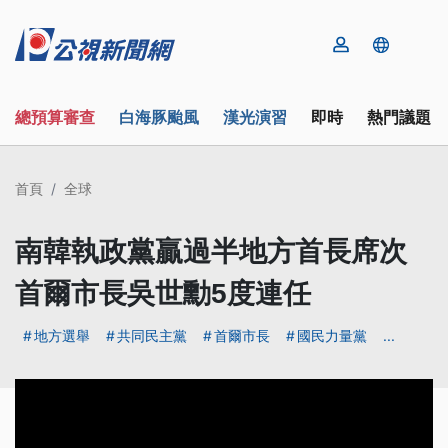
總預算審查
白海豚颱風
漢光演習
即時
熱門議題
首頁
全球
南韓執政黨贏過半地方首長席次
首爾市長吳世勳5度連任
地方選舉
共同民主黨
首爾市長
國民力量黨
...