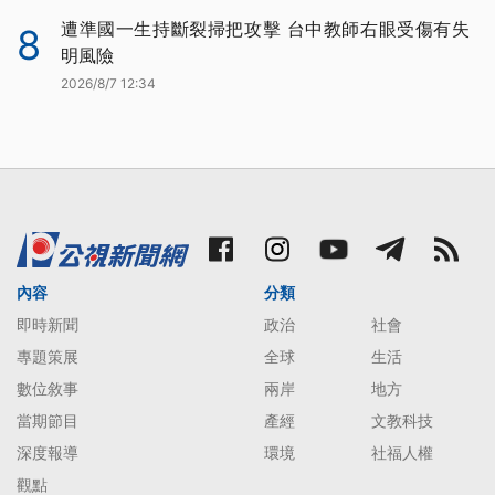
遭準國一生持斷裂掃把攻擊 台中教師右眼受傷有失
8
明風險
2026/8/7 12:34
內容
分類
即時新聞
政治
社會
專題策展
全球
生活
數位敘事
兩岸
地方
當期節目
產經
文教科技
深度報導
環境
社福人權
觀點