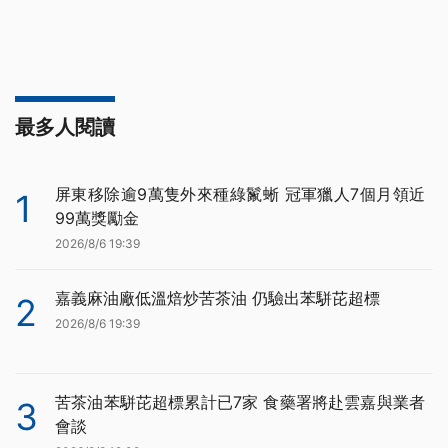
最多人閱讀
屏東移除逾9萬隻外來種綠鬣蜥 冠軍獵人7個月領近
1
99萬獎勵金
2026/8/6 19:39
嘉義麻油廠低溫焙炒苦茶油 仍驗出苯駢芘超標
2
2026/8/6 19:39
苦茶油苯駢芘超標累計已7家 食藥署將赴雲嘉與業者
3
會談