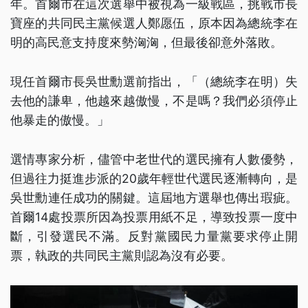
年。首爾市在這次選舉中被視為一級戰區，挑戰市長
寶座的共同民主黨候選人鄭愿伍，原本因為總統李在
明的高民意支持度來勢洶洶，但最後卻意外落敗。
現任首爾市長吳世勳選前指出，「（總統李在明）失
去他的謙卑，他越來越傲慢，不是嗎？我們必須停止
他暴走的傲慢。」
選情專家分析，儘管中老世代的選民擁有人數優勢，
但過往力挺進步派的20歲年輕世代選民逐漸轉向，是
吳世勳連任成功的關鍵。這屆地方選舉也傳出瑕疵。
首爾14處投票所因為投票用紙不足，導致投票一度中
斷，引發選民不滿。反對黨國民力量黨要求停止開
票，執政的共同民主黨則認為沒有必要。