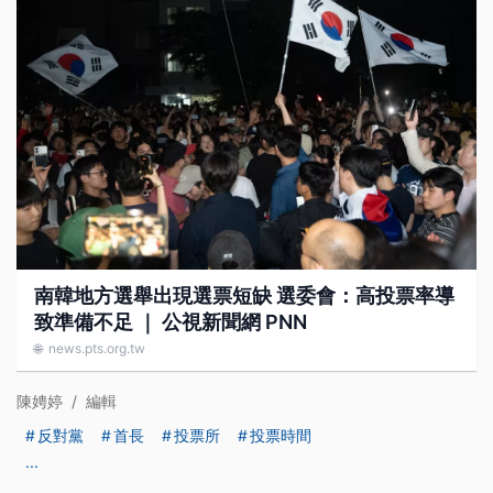
南韓地方選舉出現選票短缺 選委會：高投票率導
致準備不足 ｜ 公視新聞網 PNN
🌐
news.pts.org.tw
陳娉婷
/
編輯
反對黨
首長
投票所
投票時間
...