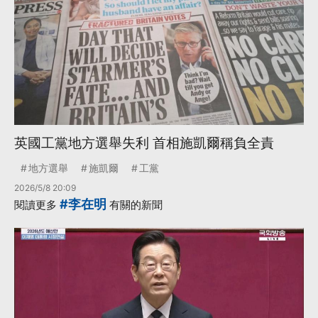
英國工黨地方選舉失利 首相施凱爾稱負全責
地方選舉
施凱爾
工黨
2026/5/8 20:09
#李在明
閱讀更多
有關的新聞