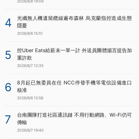
2026/8/8 19:09
光纖無人機遺留纜線遍布森林 烏克蘭指控造成生態
4
隱憂
2026/8/6 15:51
控Uber Eats給薪未一單一計 外送員團體揚言提告加
5
重詐欺
2026/8/7 12:35
8月起已無委員在任 NCC停發手機等電信設備進口
6
核准
2026/8/6 12:58
台南團隊打造社區通訊鏈 不用行動網路、Wi-Fi仍可
7
傳輸
2026/8/7 19:40