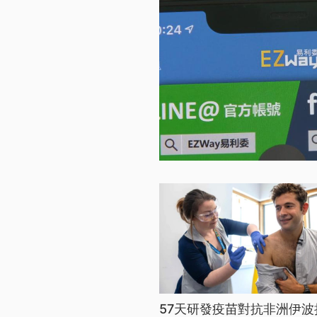
57天研發疫苗對抗非洲伊波