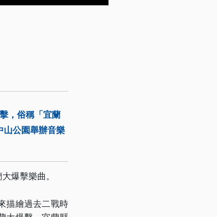
砲擊，俗稱「宜蘭
中山公園舉辦音樂
蘭大爆擊樂曲。
來描繪過去二戰時