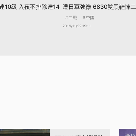
10級 入夜不排除達14
遭日軍強徵 6830雙黑鞋悼
二戰
中國
2019/11/22 19:11