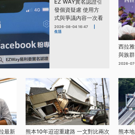
EZ WAY實名認證引
發個資疑慮 使用方
式與爭議內容一次看
2026-08-04 16:47
|
生活
西拉雅
與族群
2026-07
拉最新
熊本10年迢迢重建路 一文對比兩次
熊本地