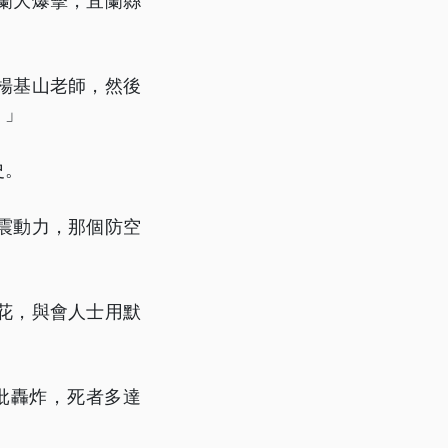
宜蘭大爆擊，宜蘭縣
。
楊基山老師，然後
。」
史。
震動力，那個防空
花，與會人士用默
批轟炸，死者多達