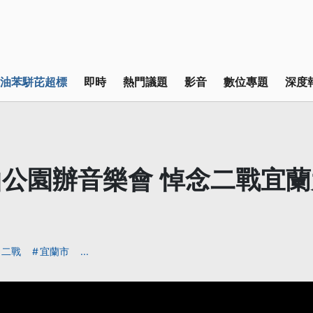
油苯駢芘超標
即時
熱門議題
影音
數位專題
深度
公園辦音樂會 悼念二戰宜
二戰
宜蘭市
...