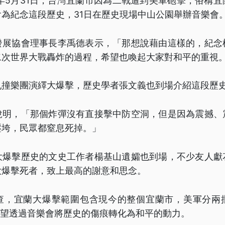
5年5月31日，台灣宜蘭市因為二戰遭到美軍砲擊，俗稱
為紀念這段歷史，31日在歷史現場中山公園舉辦音樂會
發展協會理事長李禹德表示，「那想說藉由這樣的，紀念
二次世界大戰轟炸的過程，希望也喚起大家對和平的重視
亂撞樂團演繹大爆擊，歷史學者張文義也到場介紹這段歷
說明，「那個炸彈沒有直接擊中防空洞，但是因為震撼、
壓垮，民眾都窒息死掉。」
大爆擊歷史的文史工作者楊基山遺孀也到場，不少友人獻
大爆擊死者，致上最高的謝意和思念。
查，宜蘭大爆擊範圍包含現今的整個宜蘭市，美軍分兩
希望透過音樂會將歷史的傷痕轉化為和平的動力。