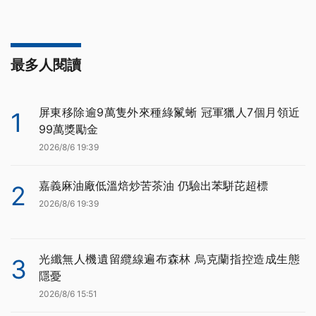
最多人閱讀
屏東移除逾9萬隻外來種綠鬣蜥 冠軍獵人7個月領近
1
99萬獎勵金
2026/8/6 19:39
嘉義麻油廠低溫焙炒苦茶油 仍驗出苯駢芘超標
2
2026/8/6 19:39
光纖無人機遺留纜線遍布森林 烏克蘭指控造成生態
3
隱憂
2026/8/6 15:51