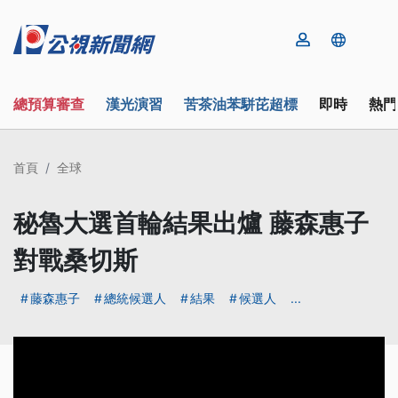
總預算審查
漢光演習
苦茶油苯駢芘超標
即時
熱門
首頁
全球
秘魯大選首輪結果出爐 藤森惠子
對戰桑切斯
藤森惠子
總統候選人
結果
候選人
...