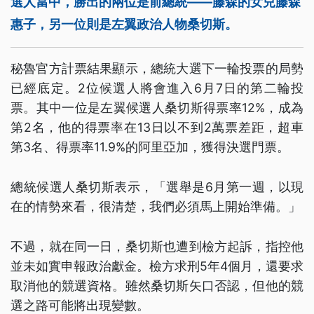
選人當中，勝出的兩位是前總統——藤森的女兒藤森
惠子，另一位則是左翼政治人物桑切斯。
秘魯官方計票結果顯示，總統大選下一輪投票的局勢
已經底定。2位候選人將會進入6月7日的第二輪投
票。其中一位是左翼候選人桑切斯得票率12%，成為
第2名，他的得票率在13日以不到2萬票差距，超車
第3名、得票率11.9%的阿里亞加，獲得決選門票。
總統候選人桑切斯表示，「選舉是6月第一週，以現
在的情勢來看，很清楚，我們必須馬上開始準備。」
不過，就在同一日，桑切斯也遭到檢方起訴，指控他
並未如實申報政治獻金。檢方求刑5年4個月，還要求
取消他的競選資格。雖然桑切斯矢口否認，但他的競
選之路可能將出現變數。