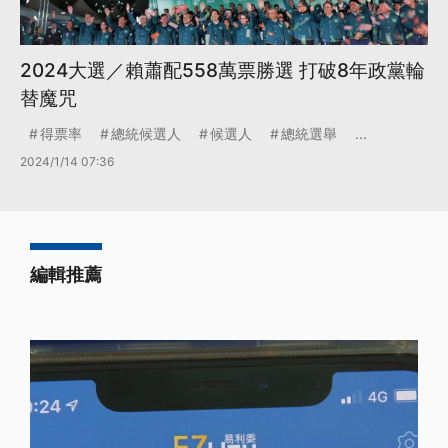
2024大選／賴蕭配558萬票勝選 打破8年政黨輪
替魔咒
得票率
總統候選人
候選人
總統選舉
...
2024/1/14 07:36
編輯推薦