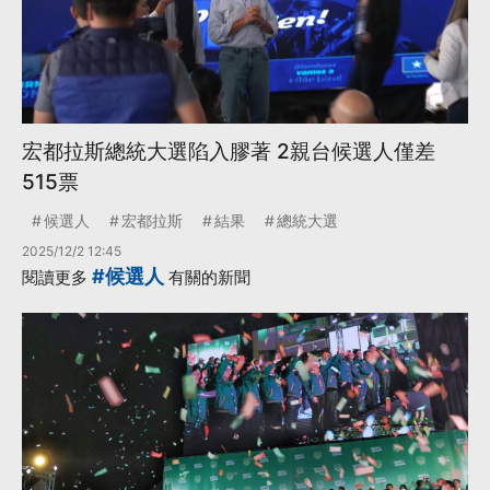
宏都拉斯總統大選陷入膠著 2親台候選人僅差
515票
候選人
宏都拉斯
結果
總統大選
2025/12/2 12:45
#候選人
閱讀更多
有關的新聞