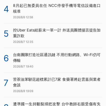
8月起已無委員在任 NCC停發手機等電信設備進口
4
核准
2026/8/6 12:58
控Uber Eats給薪未一單一計 外送員團體揚言提告加
5
重詐欺
2026/8/7 12:35
台南團隊打造社區通訊鏈 不用行動網路、Wi-Fi仍可
6
傳輸
2026/8/7 19:40
苦茶油苯駢芘超標累計已7家 食藥署將赴雲嘉與業者
7
會談
2026/8/8 19:09
遭準國一生持斷裂掃把攻擊 台中教師右眼受傷有失