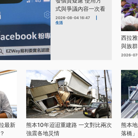
發個資疑慮 使用方
式與爭議內容一次看
2026-08-04 16:47
|
生活
西拉雅
與族群
2026-07
拉最新
熊本10年迢迢重建路 一文對比兩次
熊本地
？
強震各地災情
落橋」