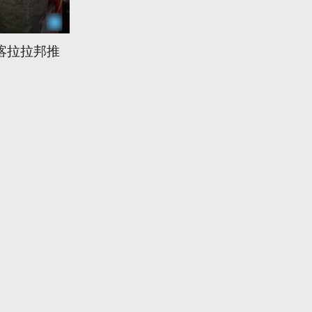
喀拉拉邦推