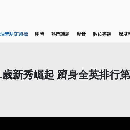
油苯駢芘超標
即時
熱門議題
影音
數位專題
深度
1歲新秀崛起 躋身全英排行