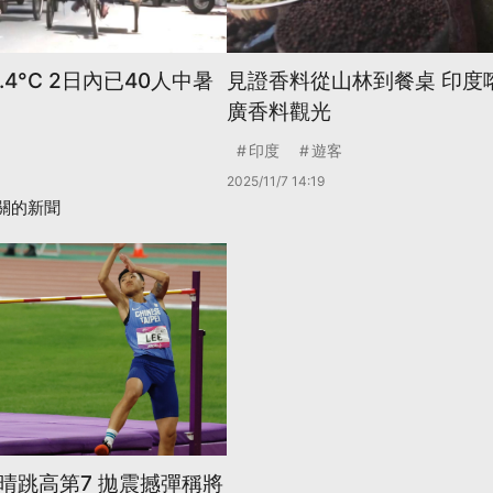
4°C 2日內已40人中暑
見證香料從山林到餐桌 印度
廣香料觀光
印度
遊客
2025/11/7 14:19
關的新聞
晴跳高第7 拋震撼彈稱將